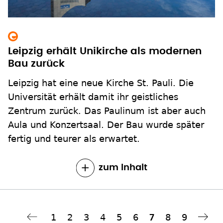
Leipzig erhält Unikirche als modernen
Bau zurück
Leipzig hat eine neue Kirche St. Pauli. Die
Universität erhält damit ihr geistliches
Zentrum zurück. Das Paulinum ist aber auch
Aula und Konzertsaal. Der Bau wurde später
fertig und teurer als erwartet.
zum Inhalt
Seite
1
Seite
2
Seite
3
Seite
4
Seite
5
Seite
6
Seite
8
Seite
9
Aktuelle
7
Nächste Seite
››