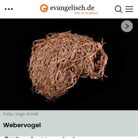
Direkt
Nächstes Bild
zum
Inhalt
Foto: Ingo Arndt
Webervogel