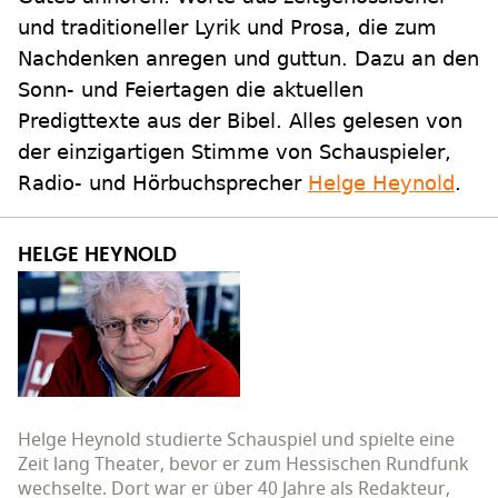
und traditioneller Lyrik und Prosa, die zum
Nachdenken anregen und guttun. Dazu an den
Sonn- und Feiertagen die aktuellen
Predigttexte aus der Bibel. Alles gelesen von
der einzigartigen Stimme von Schauspieler,
Radio- und Hörbuchsprecher
Helge Heynold
.
HELGE HEYNOLD
Helge Heynold studierte Schauspiel und spielte eine
Zeit lang Theater, bevor er zum Hessischen Rundfunk
wechselte. Dort war er über 40 Jahre als Redakteur,