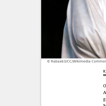
Rabax63/CC/Wikimedia Commo
K
O
A
g
M