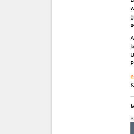
w
g
s
A
k
U
P
e
K
M
B