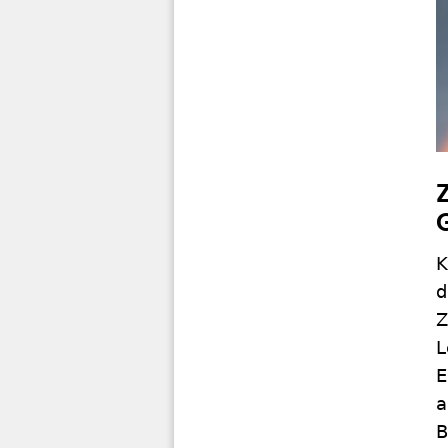
K
d
Z
L
E
a
B