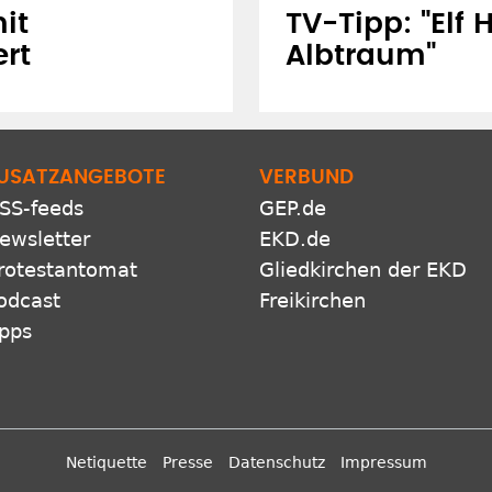
it
TV-Tipp: "Elf 
ert
Albtraum"
USATZANGEBOTE
VERBUND
SS-feeds
GEP.de
ewsletter
EKD.de
rotestantomat
Gliedkirchen der EKD
odcast
Freikirchen
pps
Netiquette
Presse
Datenschutz
Impressum