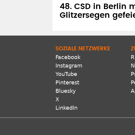
48. CSD in Berlin m
Glitzersegen gefei
SOZIALE NETZWERKE
Z
Facebook
R
Instagram
N
YouTube
P
Pinterest
P
Bluesky
A
X
LinkedIn