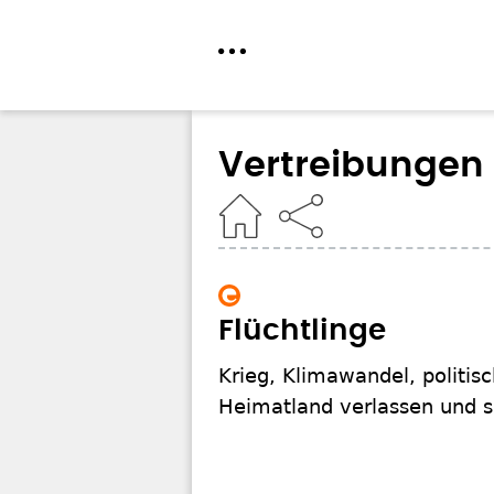
Direkt
zum
Vertreibungen
Inhalt
Home
Flüchtlinge
Krieg, Klimawandel, politis
Heimatland verlassen und si