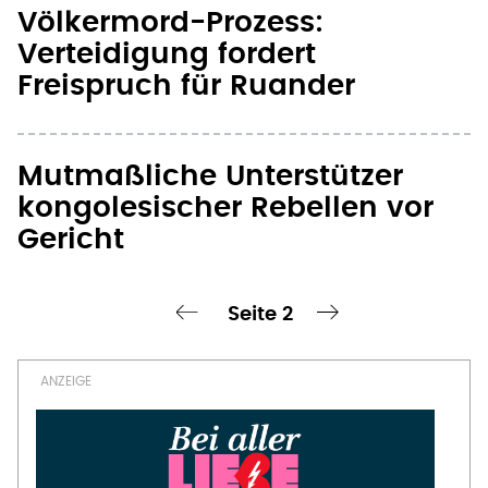
Völkermord-Prozess:
Verteidigung fordert
Freispruch für Ruander
Mutmaßliche Unterstützer
kongolesischer Rebellen vor
Gericht
Seite 2
chste Seite
‹ vorherige Seite
nächste Seite ›
Seitennummerierung