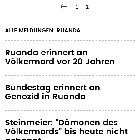
Seite
1
Aktuelle
2
ge Seite
‹‹
Seitennummerierung
Seite
ALLE MELDUNGEN: RUANDA
Ruanda erinnert an
Völkermord vor 20 Jahren
Bundestag erinnert an
Genozid in Ruanda
Steinmeier: "Dämonen des
Völkermords" bis heute nicht