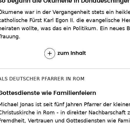
So begann die Ökumene in Donaueschinge
Ökumene war in der Vergangenheit stets ein heikl
katholische Fürst Karl Egon II. die evangelische H
heiraten wollte, was das ein Politikum. Ein neues B
Trauung.
zum Inhalt
ALS DEUTSCHER PFARRER IN ROM
Gottesdienste wie Familienfeiern
Michael Jonas ist seit fünf Jahren Pfarrer der klein
Christuskirche in Rom - in direkter Nachbarschaft 
Fremdheit, Vertrauen und Gottesdiensten wie Famil