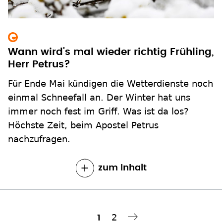
Wann wird's mal wieder richtig Frühling,
Herr Petrus?
Für Ende Mai kündigen die Wetterdienste noch
einmal Schneefall an. Der Winter hat uns
immer noch fest im Griff. Was ist da los?
Höchste Zeit, beim Apostel Petrus
nachzufragen.
zum Inhalt
Seite
2
Aktuelle
1
Nächste Seite
››