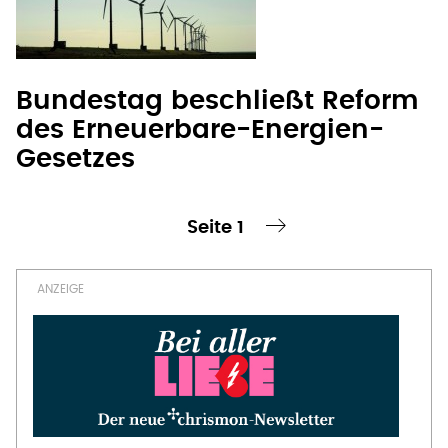
Bundestag beschließt Reform
des Erneuerbare-Energien-
Gesetzes
Seite 1
te Seite
nächste Seite ›
Seitennummerierung
OFT GELESEN