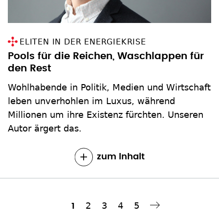
Pools für die Reichen, Waschlappen für
den Rest
Wohlhabende in Politik, Medien und Wirtschaft
leben unverhohlen im Luxus, während
Millionen um ihre Existenz fürchten. Unseren
Autor ärgert das.
zum Inhalt
Seite
2
Seite
3
Seite
4
Seite
5
Aktuelle
1
Nächste Seite
››
Seitennummerierung
Seite
ALLE MELDUNGEN: ENERGIEWENDE