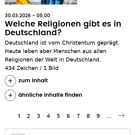
30.03.2026 - 05:00
Welche Religionen gibt es in
Deutschland?
Deutschland ist vom Christentum geprägt.
Heute leben aber Menschen aus allen
Religionen der Welt in Deutschland.
434 Zeichen
/
1 Bild
zum Inhalt
ähnliche Inhalte finden
Seite
2
Seite
3
Seite
4
Seite
5
Seite
6
Seite
7
Seite
8
Seite
9
…
Aktuelle
1
Nächste Seite
Weiter ›
Seitennummerierung
Seite