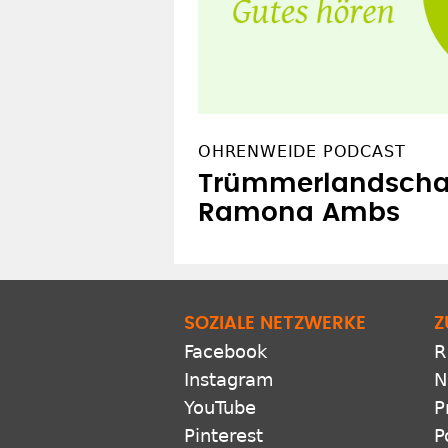
OHRENWEIDE PODCAST
Trümmerlandschaf
Ramona Ambs
SOZIALE NETZWERKE
Z
Facebook
R
Instagram
N
YouTube
P
Pinterest
P