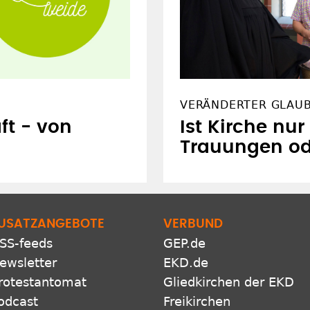
VERÄNDERTER GLAU
t - von
Ist Kirche nur
Trauungen od
USATZANGEBOTE
VERBUND
SS-feeds
GEP.de
ewsletter
EKD.de
rotestantomat
Gliedkirchen der EKD
odcast
Freikirchen