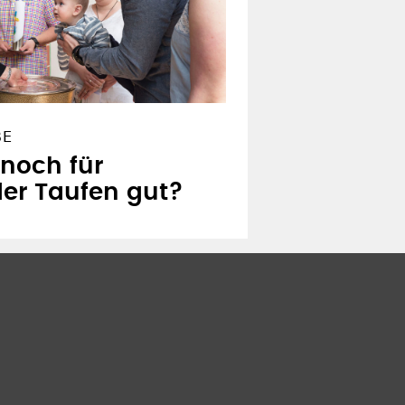
BE
 noch für
er Taufen gut?