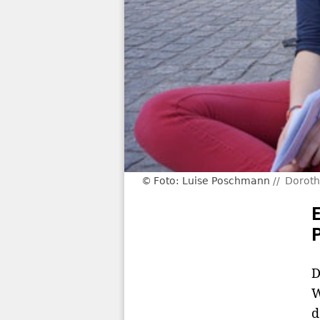
Foto: Luise Poschmann
Dorothe
D
W
d