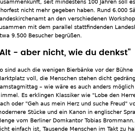
usammenkunft, seit mindestens 100 Jahren soll es
horfest nicht mehr gegeben haben. Rund 6.000 S
andeskirchenamt an den verschiedenen Workshops
usammen mit dem parallel stattfindenden Landesk
twa 9.500 Besucher begrüßen.
"Alt - aber nicht, wie du denkst"
o sind auch die wenigen Bierbänke vor der Bühne 
arktplatz voll, die Menschen stehen dicht gedräng
amstagmittag – wie wäre es auch anders möglich 
immel. Es erklingen Klassiker wie "Lobe den Herr
ach oder "Geh aus mein Herz und suche Freud" vo
odernere Stücke und ein Kanon in englischer Sprac
enge vom Berliner Domkantor Tobias Brommann. U
icht einfach ist, Tausende Menschen im Takt zu ha