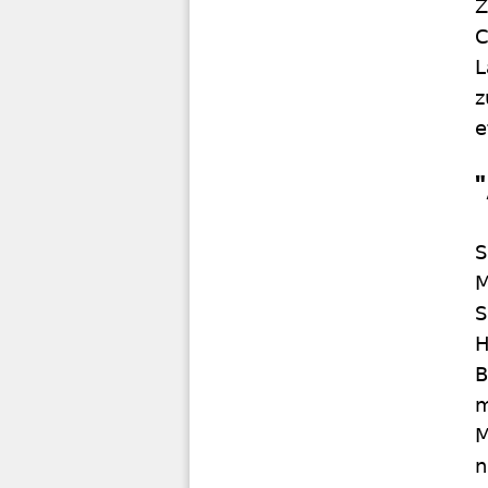
Z
C
L
z
e
S
M
S
H
B
m
M
n