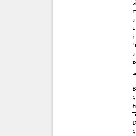
s
m
d
u
n
"
d
s
#
B
g
F
T
D
g