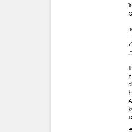
k
G
3
Home
I
n
s
h
A
k
D
#