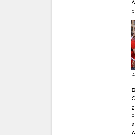
A
e
D
C
g
o
a
w