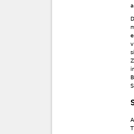
a
D
m
e
v
s
Z
i
B
S
A
T