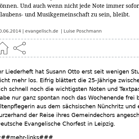
önnen. Und auch wenn nicht jede Note immer sofort s
laubens- und Musikgemeinschaft zu sein, bleibt.
0.06.2014
evangelisch.de
Luise Poschmann
hr Liederheft hat Susann Otto erst seit wenigen St
icht mehr los. Eifrig blättert die 25-Jährige zwis
ich schnell noch die wichtigsten Noten und Textpa
abe nur ganz spontan noch das Wochenende frei 
ltenpflegerin aus dem sächsischen Nünchritz und er
urzerhand der Reise ihres Gemeindechors angeschl
eutsche Evangelische Chorfest in Leipzig.
##mehr-links###