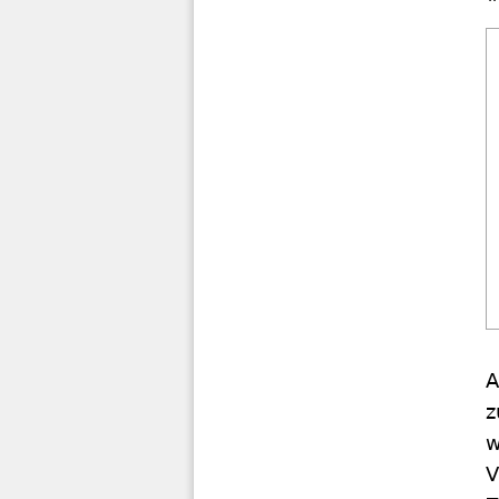
A
z
w
V