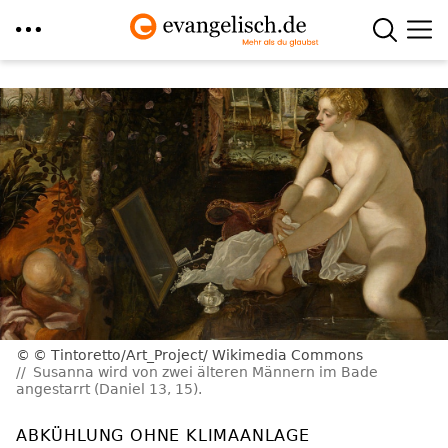
Direkt
zum
Inhalt
© Tintoretto/Art_Project/ Wikimedia Commons
Susanna wird von zwei älteren Männern im Bade
angestarrt (Daniel 13, 15).
ABKÜHLUNG OHNE KLIMAANLAGE