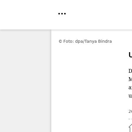
Direkt
zum
Foto: dpa/Tanya Bindra
Inhalt
D
M
a
u
2
Home