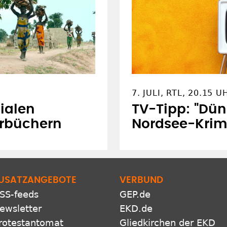
7. JULI, RTL, 20.15 U
ialen
TV-Tipp: "Dün
erbüchern
Nordsee-Krimi
USATZANGEBOTE
VERBUND
SS-feeds
GEP.de
ewsletter
EKD.de
rotestantomat
Gliedkirchen der EKD