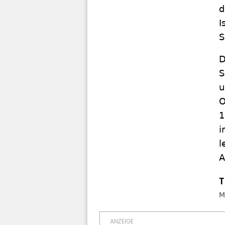
d
I
S
D
S
u
O
1
i
l
A
M