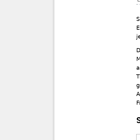
S
E
j
D
M
a
T
g
A
F