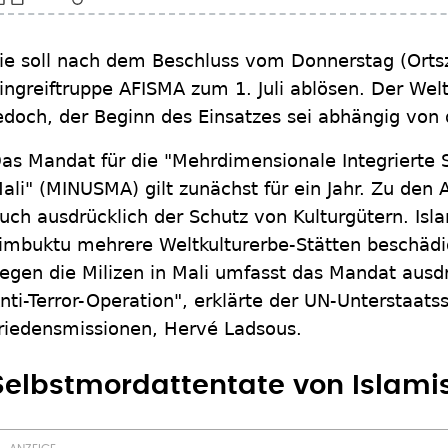
ie soll nach dem Beschluss vom Donnerstag (Ortsze
ingreiftruppe AFISMA zum 1. Juli ablösen. Der Welt
edoch, der Beginn des Einsatzes sei abhängig von 
as Mandat für die "Mehrdimensionale Integrierte S
ali" (MINUSMA) gilt zunächst für ein Jahr. Zu den
uch ausdrücklich der Schutz von Kulturgütern. Isl
imbuktu mehrere Weltkulturerbe-Stätten beschädi
egen die Milizen in Mali umfasst das Mandat ausdrü
nti-Terror-Operation", erklärte der UN-Unterstaatss
riedensmissionen, Hervé Ladsous.
Selbstmordattentate von Islami