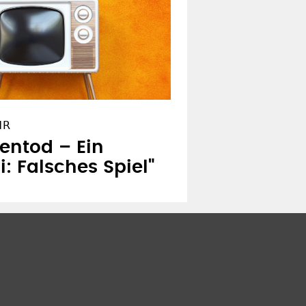
HR
entod – Ein
: Falsches Spiel"