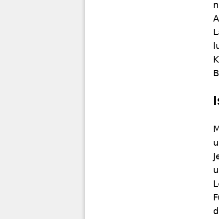
n
A
L
l
K
B
M
u
J
u
L
F
d