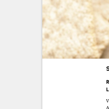
R
L
V
A