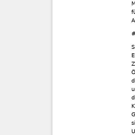
M
f
A
#
S
E
Z
Ö
d
u
d
K
G
s
U