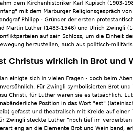
ahm dem Kirchenhistoriker Karl Kupisch (1903-198
nfang" mit dem Marburger Religionsgespräch von 
andgraf Philipp - Gründer der ersten protestantis
ud Martin Luther (1483-1546) und Ulrich Zwingli (
onfliktparteien auf sein Schloss, um die Einheit d
ewegung herzustellen, auch aus politisch-militär
Ist Christus wirklich in Brot und
an einigte sich in vielen Fragen - doch beim Abe
nversöhnlich. Für Zwingli symbolisierten Brot und
esu Christi, für Luther waren sie es tatsächlich. Lut
nabänderliche Position in das Wort "est" (lateinisch 
eib) gefasst und theatralisch mit Kreide auf einen
ür Zwingli steckte Luther "noch tief im verderbten
erart eng an die Elemente Brot und Wein band, erk