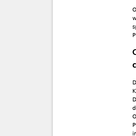
O
w
s
P
D
K
D
d
O
P
i