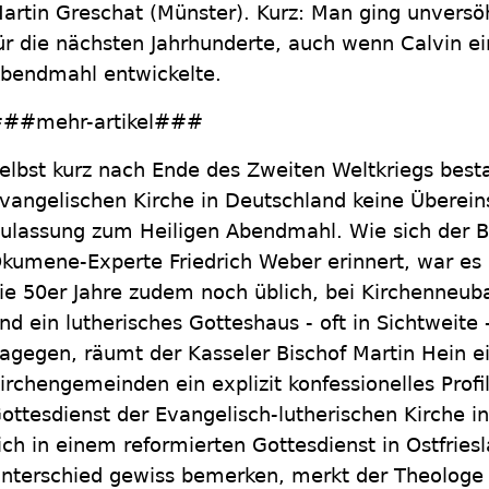
artin Greschat (Münster). Kurz: Man ging unversöh
ür die nächsten Jahrhunderte, auch wenn Calvin e
bendmahl entwickelte.
##mehr-artikel###
elbst kurz nach Ende des Zweiten Weltkriegs best
vangelischen Kirche in Deutschland keine Überei
ulassung zum Heiligen Abendmahl. Wie sich der B
kumene-Experte Friedrich Weber erinnert, war es 
ie 50er Jahre zudem noch üblich, bei Kirchenneuba
nd ein lutherisches Gotteshaus - oft in Sichtweite 
agegen, räumt der Kasseler Bischof Martin Hein e
irchengemeinden ein explizit konfessionelles Profi
ottesdienst der Evangelisch-lutherischen Kirche 
ich in einem reformierten Gottesdienst in Ostfrie
nterschied gewiss bemerken, merkt der Theologe