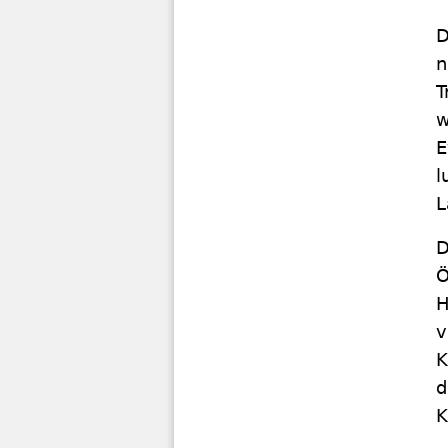
D
n
T
w
E
l
L
D
Ö
H
v
K
d
K