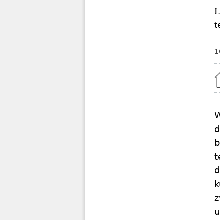
L
t
1
Home
W
d
b
t
d
k
z
u