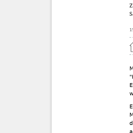
Z
S
1
Home
M
"
E
w
E
M
d
a