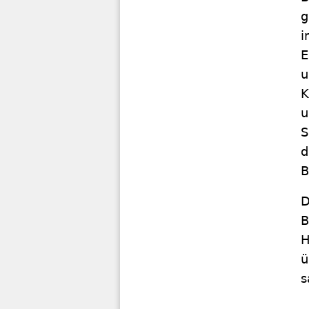
g
i
E
u
K
u
S
d
B
D
B
H
ü
s