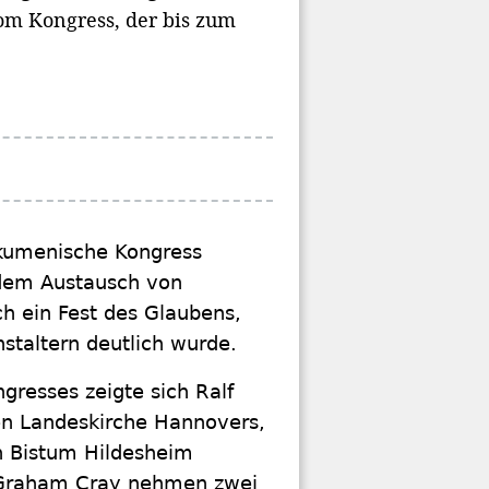
om Kongress, der bis zum
ökumenische Kongress
 dem Austausch von
ch ein Fest des Glaubens,
staltern deutlich wurde.
gresses zeigte sich Ralf
en Landeskirche Hannovers,
n Bistum Hildesheim
d Graham Cray nehmen zwei