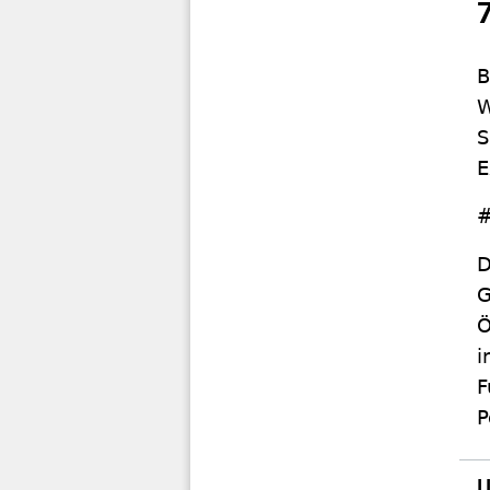
B
W
S
E
#
D
G
Ö
i
F
P