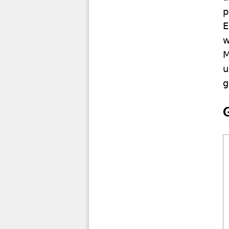
p
E
w
M
u
g