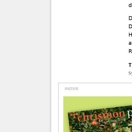
d
D
D
H
a
R
S