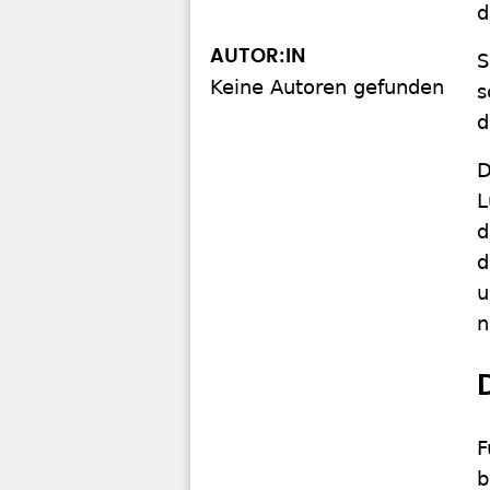
d
AUTOR:IN
S
Keine Autoren gefunden
s
d
D
L
d
d
u
n
F
b