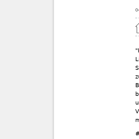
0
Home
"
L
S
z
B
b
u
V
m
#