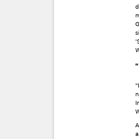
d
m
G
s
'
W
"
n
I
W
A
a