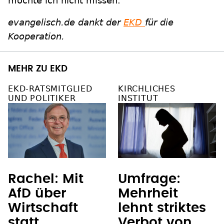
möchte ich nicht missen."
evangelisch.de dankt der
EKD
für die
Kooperation.
MEHR ZU EKD
EKD-RATSMITGLIED
KIRCHLICHES
UND POLITIKER
INSTITUT
Rachel: Mit
Umfrage:
AfD über
Mehrheit
Wirtschaft
lehnt striktes
statt
Verbot von