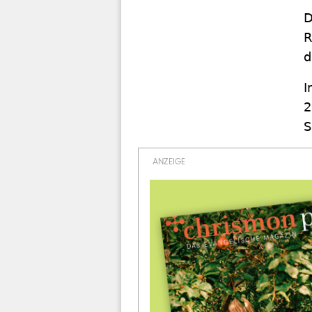
D
R
d
I
2
S