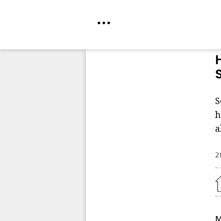
Direkt
zum
Inhalt
S
h
a
2
Home
M