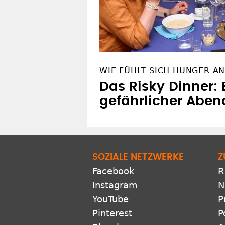
WIE FÜHLT SICH HUNGER AN
Das Risky Dinner: 
gefährlicher Aben
SOZIALE NETZWERKE
Z
Facebook
R
Instagram
N
YouTube
P
Pinterest
P