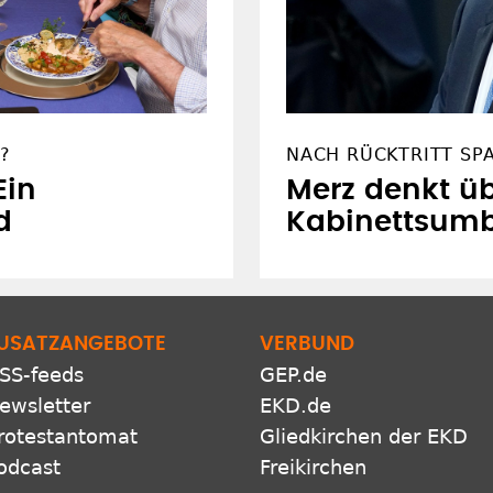
?
NACH RÜCKTRITT SP
Ein
Merz denkt ü
d
Kabinettsumb
USATZANGEBOTE
VERBUND
SS-feeds
GEP.de
ewsletter
EKD.de
rotestantomat
Gliedkirchen der EKD
odcast
Freikirchen