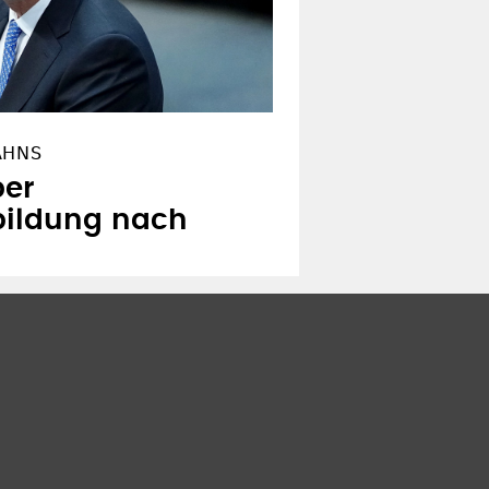
AHNS
ber
ildung nach