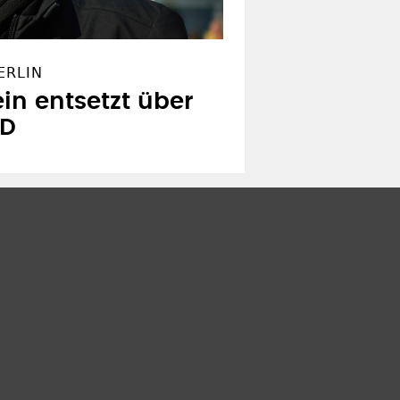
ERLIN
ein entsetzt über
SD