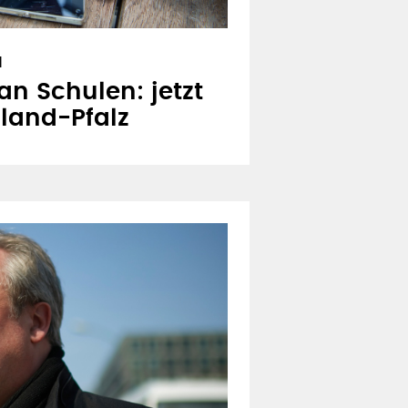
N
n Schulen: jetzt
land-Pfalz