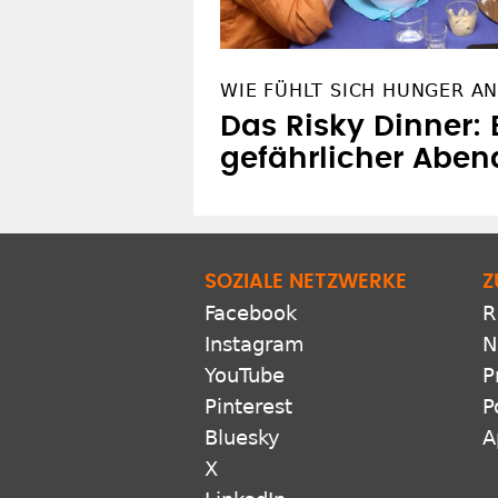
WIE FÜHLT SICH HUNGER AN
Das Risky Dinner: 
gefährlicher Aben
SOZIALE NETZWERKE
Z
Facebook
R
Instagram
N
YouTube
P
Pinterest
P
Bluesky
A
X