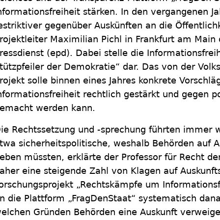
nformationsfreiheit stärken. In den vergangenen J
estriktiver gegenüber Auskünften an die Öffentlic
rojektleiter Maximilian Pichl in Frankfurt am Mai
ressdienst (epd). Dabei stelle die Informationsfrei
tützpfeiler der Demokratie“ dar. Das von der Volk
rojekt solle binnen eines Jahres konkrete Vorschlä
nformationsfreiheit rechtlich gestärkt und gegen pol
emacht werden kann.
ie Rechtssetzung und -sprechung führten immer
twa sicherheitspolitische, weshalb Behörden auf A
eben müssten, erklärte der Professor für Recht der
aher eine steigende Zahl von Klagen auf Auskunft
orschungsprojekt „Rechtskämpfe um Informationsf
n die Plattform „FragDenStaat“ systematisch dan
elchen Gründen Behörden eine Auskunft verweiger