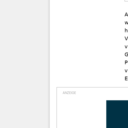
A
w
h
V
v
G
P
v
E