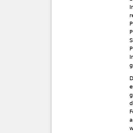
I
r
P
P
S
P
I
g
D
e
g
d
F
a
w