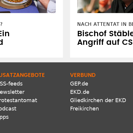
?
NACH ATTENTAT IN B
Ein
Bischof Stäbl
d
Angriff auf C
USATZANGEBOTE
VERBUND
SS-feeds
GEP.de
ewsletter
EKD.de
rotestantomat
Gliedkirchen der EKD
odcast
Freikirchen
pps