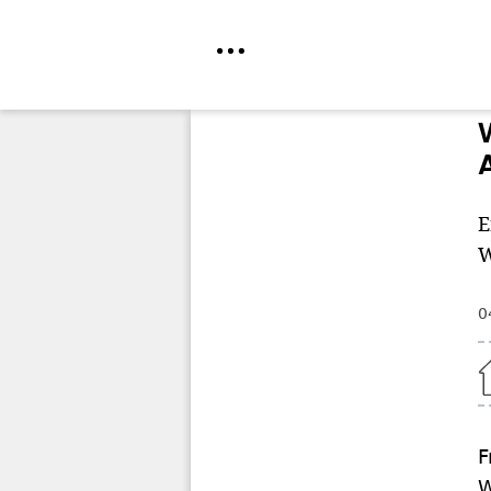
Direkt
zum
Inhalt
E
W
0
Home
F
W