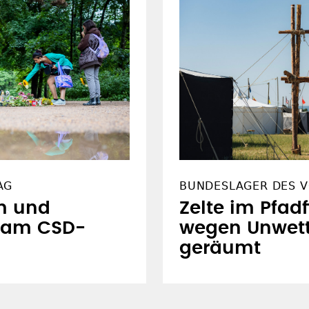
AG
BUNDESLAGER DES V
m und
Zelte im Pfad
 am CSD-
wegen Unwett
geräumt