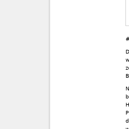
#
D
w
z
B
N
b
H
P
d
w