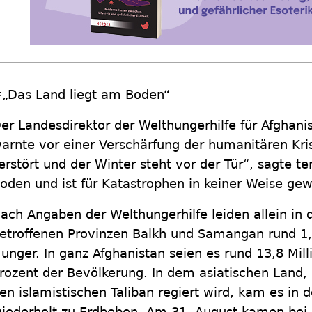
„Das Land liegt am Boden“
er Landesdirektor der Welthungerhilfe für Afghani
arnte vor einer Verschärfung der humanitären Kris
erstört und der Winter steht vor der Tür“, sagte t
oden und ist für Katastrophen in keiner Weise ge
ach Angaben der Welthungerhilfe leiden allein i
etroffenen Provinzen Balkh und Samangan rund 1
unger. In ganz Afghanistan seien es rund 13,8 Mi
rozent der Bevölkerung. In dem asiatischen Land
en islamistischen Taliban regiert wird, kam es i
iederholt zu Erdbeben. Am 31. August kamen bei