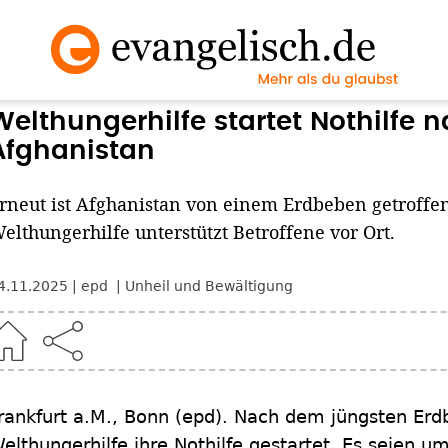
Welthungerhilfe startet Nothilfe 
Afghanistan
rneut ist Afghanistan von einem Erdbeben getroffe
elthungerhilfe unterstützt Betroffene vor Ort.
4.11.2025
epd
Unheil und Bewältigung
rankfurt a.M., Bonn
(epd)
.
Nach dem jüngsten Erdb
elthungerhilfe ihre Nothilfe gestartet. Es seien 