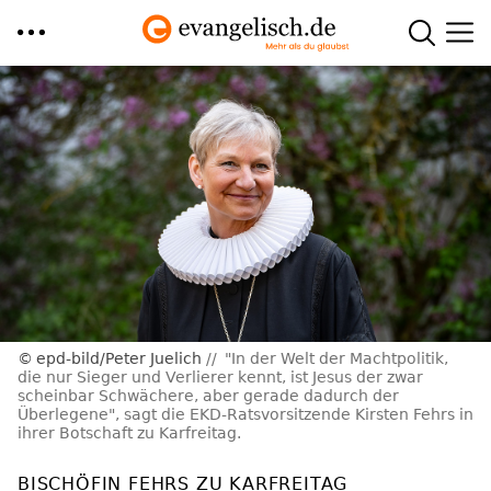
Direkt
zum
Inhalt
epd-bild/Peter Juelich
"In der Welt der Machtpolitik,
die nur Sieger und Verlierer kennt, ist Jesus der zwar
scheinbar Schwächere, aber gerade dadurch der
Überlegene", sagt die EKD-Ratsvorsitzende Kirsten Fehrs in
ihrer Botschaft zu Karfreitag.
BISCHÖFIN FEHRS ZU KARFREITAG