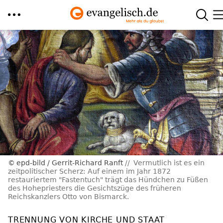
Direkt
zum
Inhalt
epd-bild / Gerrit-Richard Ranft
Vermutlich ist es ein
zeitpolitischer Scherz: Auf einem im Jahr 1872
restauriertem "Fastentuch" trägt das Hündchen zu Füßen
des Hohepriesters die Gesichtszüge des früheren
Reichskanzlers Otto von Bismarck.
TRENNUNG VON KIRCHE UND STAAT