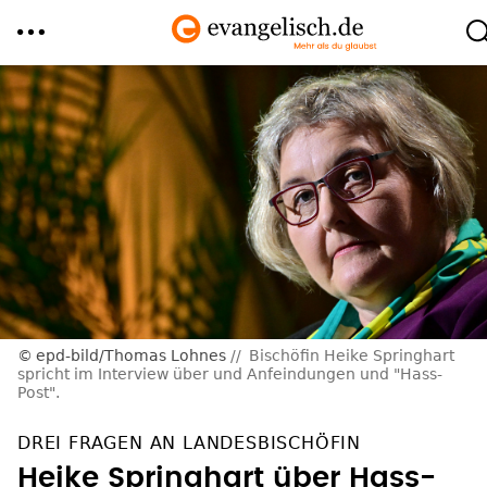
Direkt
zum
Inhalt
epd-bild/Thomas Lohnes
Bischöfin Heike Springhart
spricht im Interview über und Anfeindungen und "Hass-
Post".
DREI FRAGEN AN LANDESBISCHÖFIN
Heike Springhart über Hass-