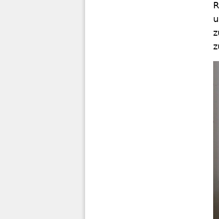
R
u
z
z