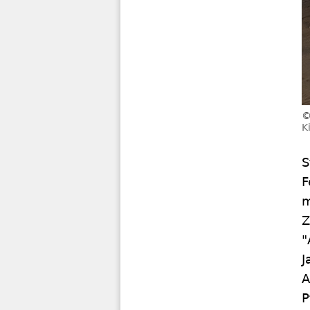
K
S
F
m
Z
"
J
A
P