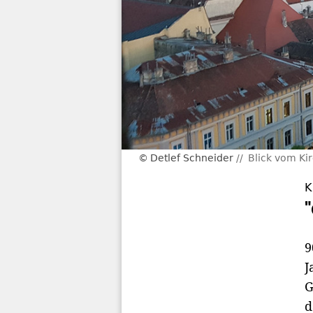
Detlef Schneider
Blick vom Ki
K
9
J
G
d