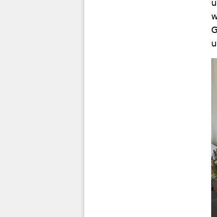
u
w
G
u