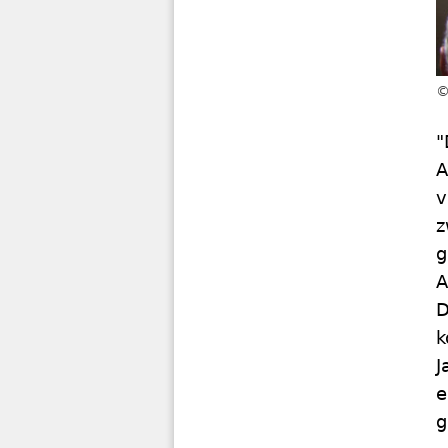
"
A
v
z
g
A
D
k
J
e
g