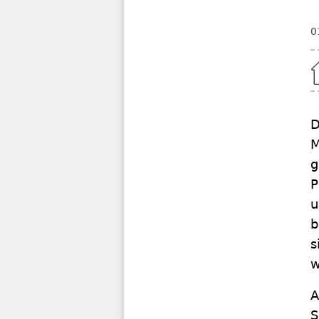
0
Home
D
M
g
P
u
b
s
w
A
S