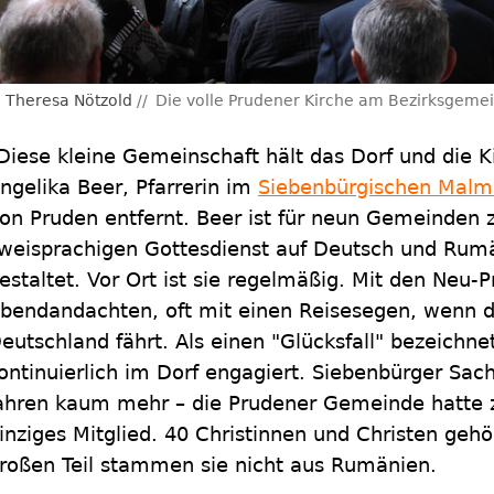
Theresa Nötzold
Die volle Prudener Kirche am Bezirksgeme
Diese kleine Gemeinschaft hält das Dorf und die K
ngelika Beer, Pfarrerin im
Siebenbürgischen Malm
on Pruden entfernt. Beer ist für neun Gemeinden 
weisprachigen Gottesdienst auf Deutsch und Rumä
estaltet. Vor Ort ist sie regelmäßig. Mit den Neu-P
bendandachten, oft mit einen Reisesegen, wenn d
eutschland fährt. Als einen "Glücksfall" bezeichnet
ontinuierlich im Dorf engagiert. Siebenbürger Sac
ahren kaum mehr – die Prudener Gemeinde hatte z
inziges Mitglied. 40 Christinnen und Christen geh
roßen Teil stammen sie nicht aus Rumänien.