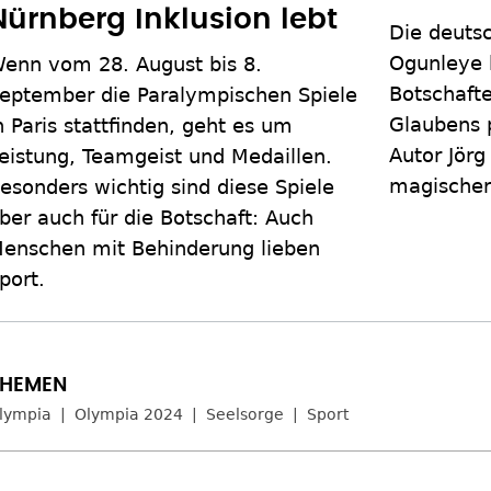
Nürnberg Inklusion lebt
Die deuts
Ogunleye h
enn vom 28. August bis 8.
Botschafte
eptember die Paralympischen Spiele
Glaubens p
n Paris stattfinden, geht es um
Autor Jörg
eistung, Teamgeist und Medaillen.
magische
esonders wichtig sind diese Spiele
ber auch für die Botschaft: Auch
enschen mit Behinderung lieben
port.
lympia
Olympia 2024
Seelsorge
Sport