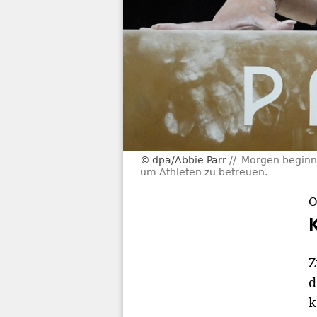
dpa/Abbie Parr
Morgen beginne
um Athleten zu betreuen.
O
Z
d
k