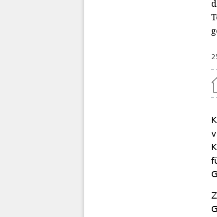
d
T
g
2
Home
K
v
K
f
G
Z
G