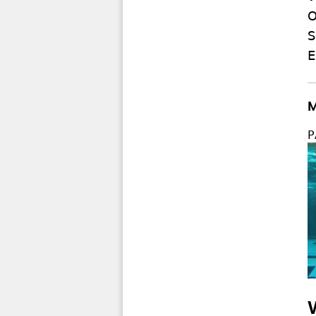
O
S
E
M
P