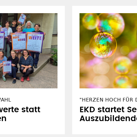
WAHL
"HERZEN HOCH FÜR D
erte statt
EKD startet S
en
Auszubildend