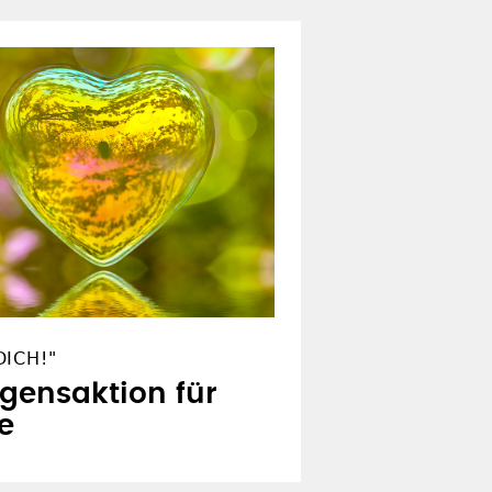
ICH!"
egensaktion für
e