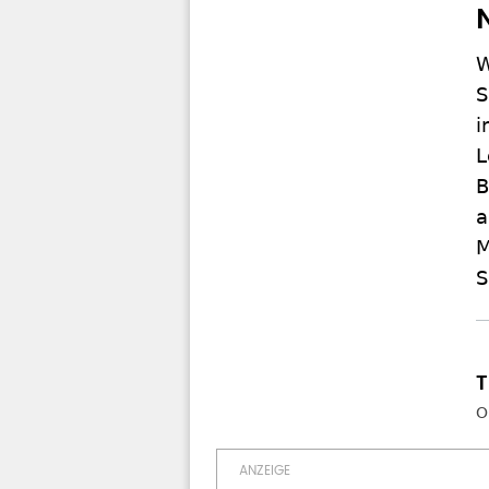
W
S
i
L
B
a
M
S
O