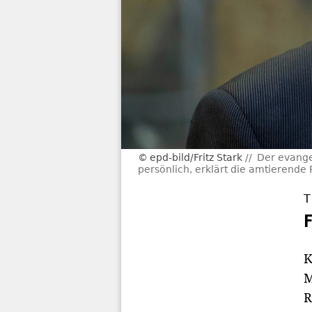
epd-bild/Fritz Stark
Der evange
persönlich, erklärt die amtierende 
T
K
M
R