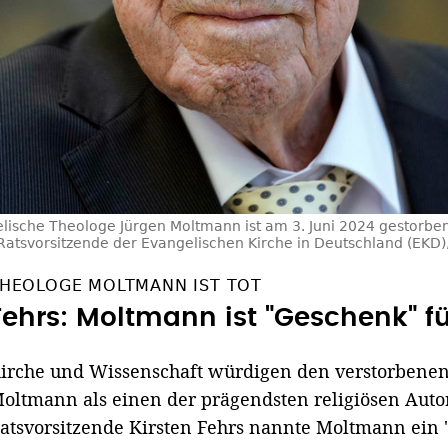
lische Theologe Jürgen Moltmann ist am 3. Juni 2024 gestorben
Ratsvorsitzende der Evangelischen Kirche in Deutschland (EKD),
HEOLOGE MOLTMANN IST TOT
Fehrs: Moltmann ist "Geschenk" fü
irche und Wissenschaft würdigen den verstorbenen
oltmann als einen der prägendsten religiösen Autor
atsvorsitzende Kirsten Fehrs nannte Moltmann ein 