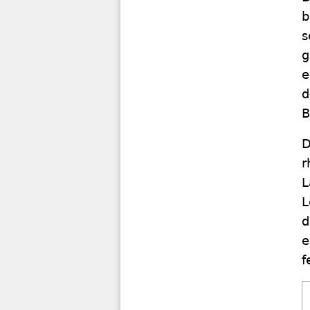
b
s
g
e
d
B
D
r
L
L
d
e
f