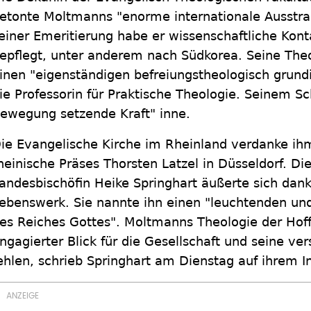
etonte Moltmanns "enorme internationale Ausstra
einer Emeritierung habe er wissenschaftliche Kon
epflegt, unter anderem nach Südkorea. Seine Theo
inen "eigenständigen befreiungstheologisch grundi
ie Professorin für Praktische Theologie. Seinem S
ewegung setzende Kraft" inne.
ie Evangelische Kirche im Rheinland verdanke ihm 
heinische Präses Thorsten Latzel in Düsseldorf. D
andesbischöfin Heike Springhart äußerte sich dan
ebenswerk. Sie nannte ihn einen "leuchtenden un
es Reiches Gottes". Moltmanns Theologie der Hoff
ngagierter Blick für die Gesellschaft und seine ve
ehlen, schrieb Springhart am Dienstag auf ihrem 