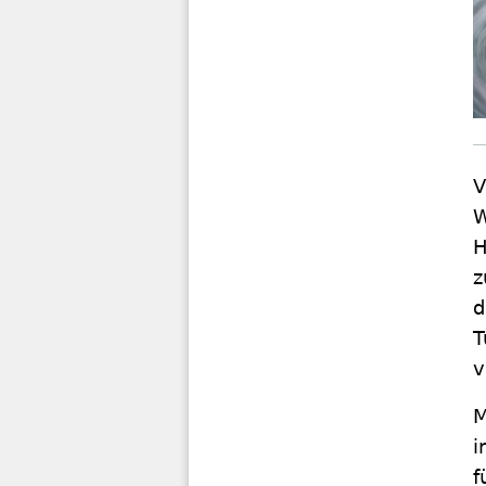
V
W
H
z
d
T
v
M
i
f