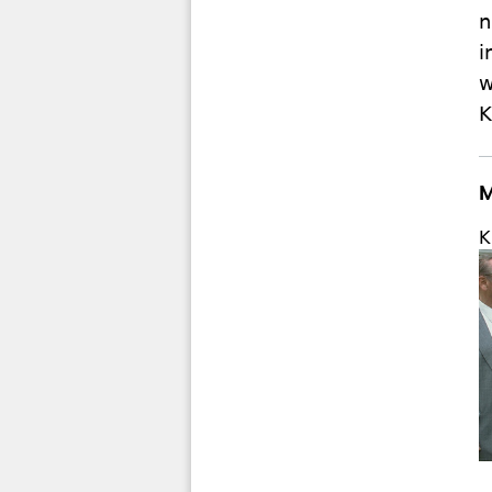
n
i
w
K
M
K