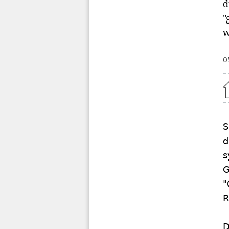
d
"
w
0
Home
S
d
s
G
"
R
D