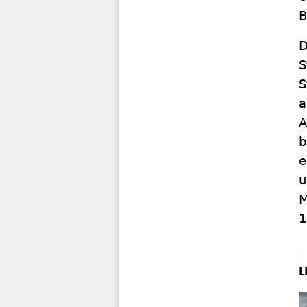
B
D
S
S
a
A
b
e
u
M
1