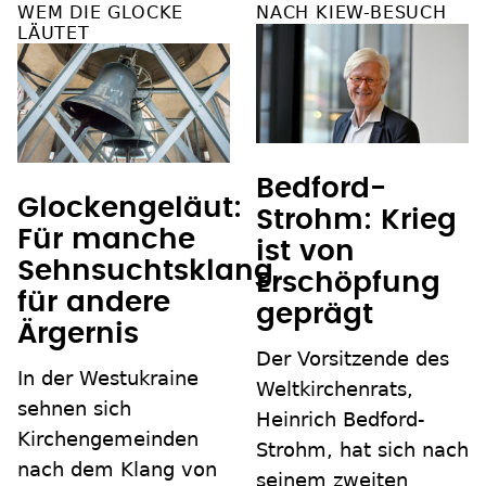
WEM DIE GLOCKE
NACH KIEW-BESUCH
LÄUTET
Bedford-
Glockengeläut:
Strohm: Krieg
Für manche
ist von
Sehnsuchtsklang,
Erschöpfung
für andere
geprägt
Ärgernis
Der Vorsitzende des
In der Westukraine
Weltkirchenrats,
sehnen sich
Heinrich Bedford-
Kirchengemeinden
Strohm, hat sich nach
nach dem Klang von
seinem zweiten