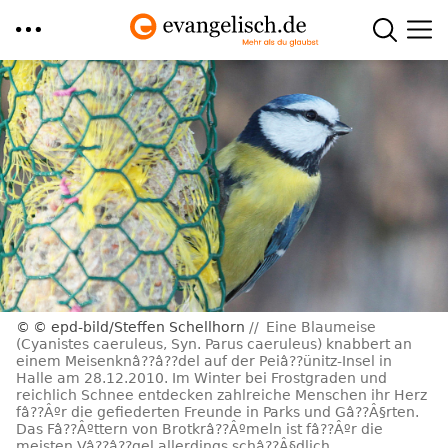
Direkt
zum
Inhalt
© epd-bild/Steffen Schellhorn
Eine Blaumeise
(Cyanistes caeruleus, Syn. Parus caeruleus) knabbert an
einem Meisenknâ??â??del auf der Peiâ??ünitz-Insel in
Halle am 28.12.2010. Im Winter bei Frostgraden und
reichlich Schnee entdecken zahlreiche Menschen ihr Herz
fâ??Âºr die gefiederten Freunde in Parks und Gâ??Â§rten.
Das Fâ??Âºttern von Brotkrâ??Âºmeln ist fâ??Âºr die
meisten Vâ??â??gel allerdings schâ??Â§dlich.