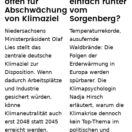
offen für
einfach runter
Abschwächung
vom
von Klimaziel
Sorgenberg?
Niedersachsens
Temperaturrekorde,
Ministerpräsident Olaf
ausufernde
Lies stellt das
Waldbrände: Die
zentrale deutsche
Folgen der
Klimaziel zur
Erderwärmung in
Disposition. Wenn
Europa werden
dadurch Arbeitsplätze
spürbarer. Die
und Industrie
Klimapsychologin
gesichert würden,
Nadja Hirsch
könne
erläutert, warum die
Klimaneutralität auch
Klimakrise dennoch
erst 2048 statt 2045
kein Top-Thema im
erreicht werden.
politischen und