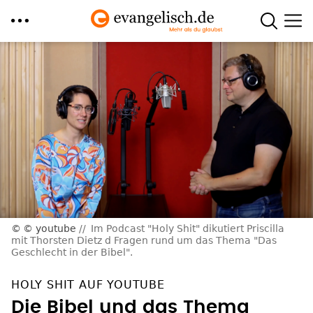
Direkt
zum
Inhalt
© youtube
Im Podcast "Holy Shit" dikutiert Priscilla
mit Thorsten Dietz d Fragen rund um das Thema "Das
Geschlecht in der Bibel".
HOLY SHIT AUF YOUTUBE
Die Bibel und das Thema