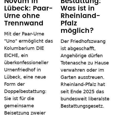
Novum in
Bestattung:
Lübeck: Paar-
Was ist in
Urne ohne
Rheinland-
Trennwand
Pfalz
möglich?
Mit der Paar-Urne
"Uno" ermöglicht das
Der Friedhofszwang
Kolumbarium DIE
ist abgeschafft,
EICHE, ein
Angehörige dürfen
überkonfessioneller
Totenasche zu Hause
Urnenfriedhof in
verwahren oder im
Lübeck, eine neue
Garten ausstreuen.
Form der
Rheinland-Pfalz hat
Doppelbestattung:
seit Ende 2025 das
Sie ist für die
bundesweit liberalste
gemeinsame
Bestattungsgesetz.
Beisetzung zweier