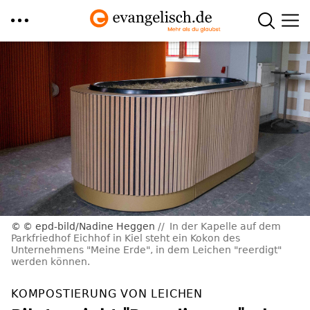
Direkt
zum
Inhalt
© epd-bild/Nadine Heggen
In der Kapelle auf dem
Parkfriedhof Eichhof in Kiel steht ein Kokon des
Unternehmens "Meine Erde", in dem Leichen "reerdigt"
werden können.
KOMPOSTIERUNG VON LEICHEN