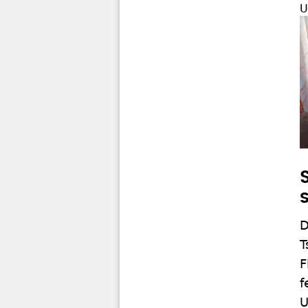
U
D
T
F
f
U