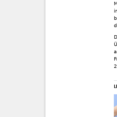
M
i
b
d
D
Ü
a
F
2