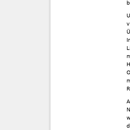
b
U
v
Ü
I
L
m
H
O
m
R
A
N
w
d