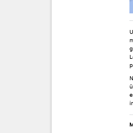
U
m
g
L
p
N
ü
e
i
M