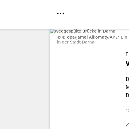
Direkt
© dpa/Jamal Alkomaty/AP
Ein
zum
in der Stadt Darna.
Inhalt
F
D
M
D
1
Home