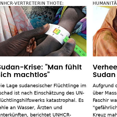
NHCR-VERTRETERIN THOTE:
HUMANITÄ
Sudan-Krise: "Man fühlt
Verhee
sich machtlos"
Sudan
ie Lage sudanesischer Flüchtlinge im
Aufgrund d
schad ist nach Einschätzung des UN-
über Massa
lüchtlingshilfswerks katastrophal. Es
Faschir w
ehle an Wasser, Ärzten und
"gefährli
nterkünften, berichtet UNHCR-
Kreuz mah