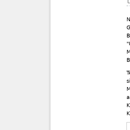
N
G
B
"
M
B
T
s
M
a
K
K