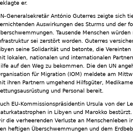
eklagte er.
N-Generalsekretär António Guterres zeigte sich ti
ernichtenden Auswirkungen des Sturms und der f
berschwemmungen. Tausende Menschen würden no
nfrastruktur sei zerstört worden. Guterres versich
ibyen seine Solidarität und betonte, die Vereinten
it lokalen, nationalen und internationalen Partn
ilfe auf den Weg zu bekommen. Die den UN angehö
rganisation für Migration (IOM) meldete am Mittw
it ihren Partnern umgehend Hilfsgüter, Medikame
ettungsausrüstung und Personal bereit.
uch EU-Kommissionspräsidentin Ursula von der Le
aturkatastrophen in Libyen und Marokko bestürzt.
ir die verheerenden Verluste an Menschenleben i
en heftigen Überschwemmungen und dem Erdbebe