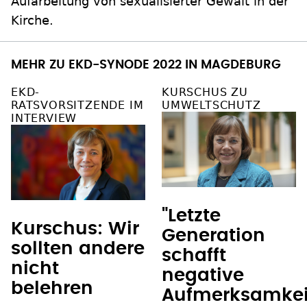
Aufarbeitung von sexualisierter Gewalt in der
Kirche.
MEHR ZU EKD-SYNODE 2022 IN MAGDEBURG
EKD-
KURSCHUS ZU
RATSVORSITZENDE IM
UMWELTSCHUTZ
INTERVIEW
"Letzte
Kurschus: Wir
Generation
sollten andere
schafft
nicht
negative
belehren
Aufmerksamkei