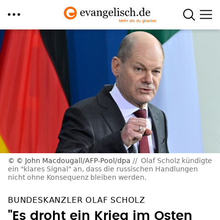
Direkt
zum
Inhalt
© John Macdougall/AFP-Pool/dpa
Olaf Scholz kündigte
ein "klares Signal" an, dass die russischen Handlungen
nicht ohne Konsequenz bleiben werden.
BUNDESKANZLER OLAF SCHOLZ
"Es droht ein Krieg im Osten