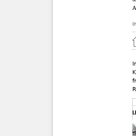
A
0
Home
I
K
f
R