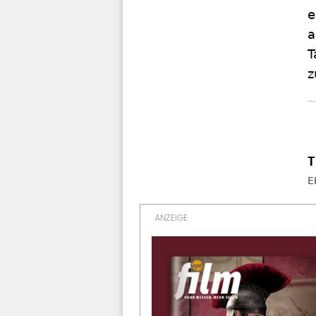
e
a
T
z
E