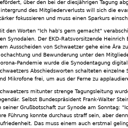
efördert, über den bei der diesjährigen Tagung 
intergrund des Mitgliederverlusts will sich die eva
tärker fokussieren und muss einen Sparkurs einsch
it den Worten "Ich hab's gern gemacht" verabsch
en Synodalen. Der EKD-Ratsvorsitzende Heinrich 
em Ausscheiden von Schwaetzer gehe eine Ära zu
ochachtung und Bewunderung unter den Mitglied
orona-Pandemie wurde die Synodentagung digital
chwaetzers Abschiedsworten schalteten einzelne 
nd Mikrofone frei, um aus der Ferne zu applaudier
chwaetzers mitunter strenge Tagungsleitung wur
egendär. Selbst Bundespräsident Frank-Walter Stei
n seiner Grußbotschaft zur Synode am Sonntag: "I
hre Führung konnte durchaus straff sein, aber den
ufriedenheit. Das muss einem auch erstmal gelin