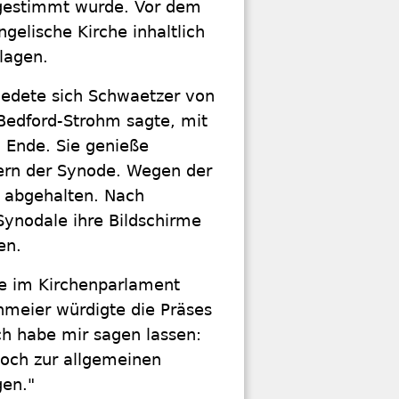
abgestimmt wurde. Vor dem
ngelische Kirche inhaltlich
lagen.
iedete sich Schwaetzer von
Bedford-Strohm sagte, mit
 Ende. Sie genieße
ern der Synode. Wegen der
 abgehalten. Nach
Synodale ihre Bildschirme
en.
de im Kirchenparlament
nmeier würdigte die Präses
ch habe mir sagen lassen:
noch zur allgemeinen
gen."