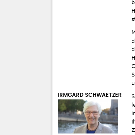
b
H
s
M
d
d
H
C
S
u
IRMGARD SCHWAETZER
S
l
i
I
Z