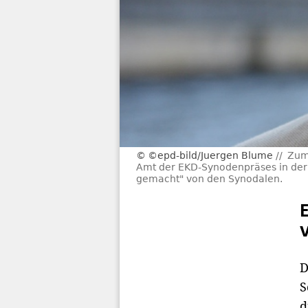
©epd-bild/Juergen Blume
Zum
Amt der EKD-Synodenpräses in der 
gemacht" von den Synodalen.
D
S
d