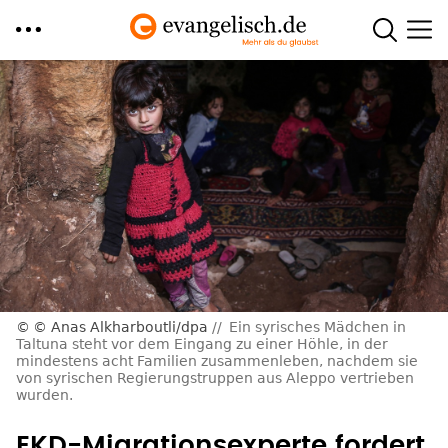
Direkt
zum
Inhalt
© Anas Alkharboutli/dpa
Ein syrisches Mädchen in
Taltuna steht vor dem Eingang zu einer Höhle, in der
mindestens acht Familien zusammenleben, nachdem sie
von syrischen Regierungstruppen aus Aleppo vertrieben
wurden.
EKD-Migrationsexperte fordert