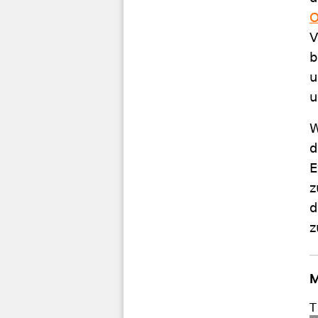
O
V
b
u
u
W
d
E
z
d
z
M
T