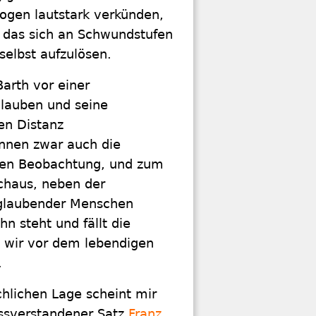
ogen lautstark verkünden,
, das sich an Schwundstufen
selbst aufzulösen.
arth vor einer
Glauben und seine
en Distanz
ennen zwar auch die
den Beobachtung, und zum
rchaus, neben der
 glaubender Menschen
hn steht und fällt die
ss wir vor dem lebendigen
.
chlichen Lage scheint mir
issverstandener Satz
Franz