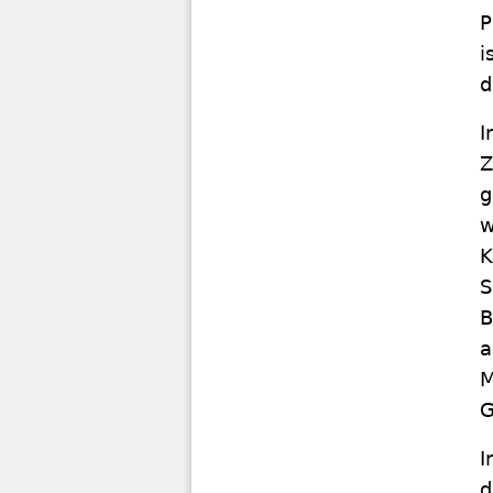
P
i
d
I
Z
g
w
K
S
B
a
M
G
I
d