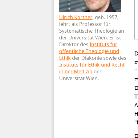
Ulrich Körtner
, geb. 1957,
lehrt als Professor für
Systematische Theologie an
der Universität Wien. Er ist
Direktor des
Instituts für
öffentliche Theologie und
D
Ethik
der Diakonie sowie des
z
Instituts für Ethik und Recht
"
in der Medizin
der
Universität Wien.
z
D
T
A
H
"
D