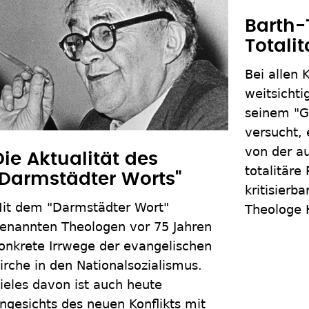
Barth-
Totali
Bei allen 
weitsichti
seinem "Go
versucht, 
von der au
Die Aktualität des
totalitäre
"Darmstädter Worts"
kritisierb
it dem "Darmstädter Wort"
Theologe H
enannten Theologen vor 75 Jahren
onkrete Irrwege der evangelischen
irche in den Nationalsozialismus.
ieles davon ist auch heute
ngesichts des neuen Konflikts mit