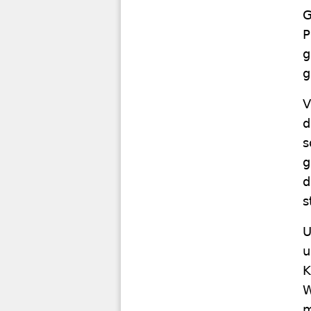
G
P
g
g
V
d
s
g
d
s
U
u
K
W
m