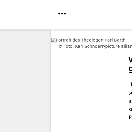
Direkt
zum
Foto: Karl Schnoerr/picture allia
Inhalt
"
s
a
s
P