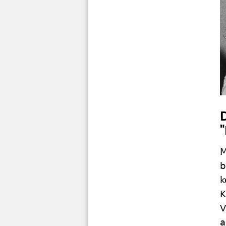
M
b
k
K
V
a