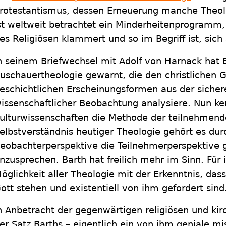
rotestantismus, dessen Erneuerung manche Theol
st weltweit betrachtet ein Minderheitenprogramm
es Religiösen klammert und so im Begriff ist, sich 
n seinem Briefwechsel mit Adolf von Harnack hat B
uschauertheologie gewarnt, die den christlichen 
eschichtlichen Erscheinungsformen aus der sicher
issenschaftlicher Beobachtung analysiere. Nun k
ulturwissenschaften die Methode der teilnehmen
elbstverständnis heutiger Theologie gehört es du
eobachterperspektive die Teilnehmerperspektive
nzusprechen. Barth hat freilich mehr im Sinn. Für i
öglichkeit aller Theologie mit der Erkenntnis, da
ott stehen und existentiell von ihm gefordert sind
n Anbetracht der gegenwärtigen religiösen und kir
er Satz Barths – eigentlich ein von ihm geniale m