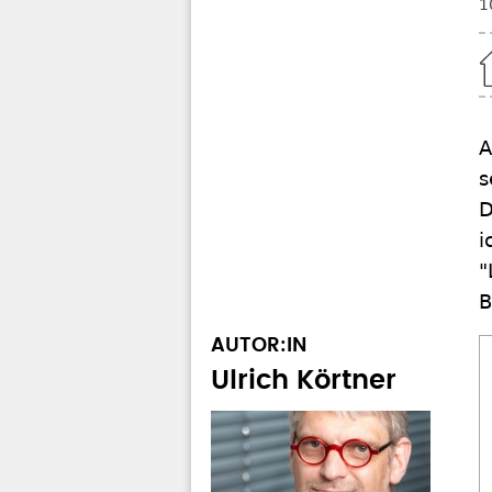
1
Home
A
s
D
i
"
B
AUTOR:IN
Ulrich Körtner