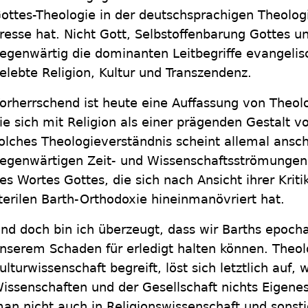
ottes-Theologie in der deutschsprachigen Theologi
resse hat. Nicht Gott, Selbstoffenbarung Gottes u
egenwärtig die dominanten Leitbegriffe evangelis
elebte Religion, Kultur und Transzendenz.
orherrschend ist heute eine Auffassung von Theolo
ie sich mit Religion als einer prägenden Gestalt vo
olches Theologieverständnis scheint allemal ansc
egenwärtigen Zeit- und Wissenschaftsströmungen 
es Wortes Gottes, die sich nach Ansicht ihrer Kriti
terilen Barth-Orthodoxie hineinmanövriert hat.
nd doch bin ich überzeugt, dass wir Barths epocha
nserem Schaden für erledigt halten können. Theolo
ulturwissenschaft begreift, löst sich letztlich auf, 
issenschaften und der Gesellschaft nichts Eigene
an nicht auch in Religionswissenschaft und sonst