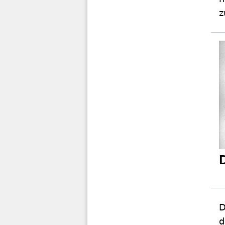
z
D
d