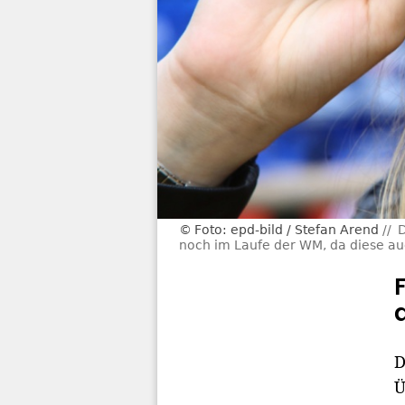
Foto: epd-bild / Stefan Arend
D
noch im Laufe der WM, da diese a
D
Ü