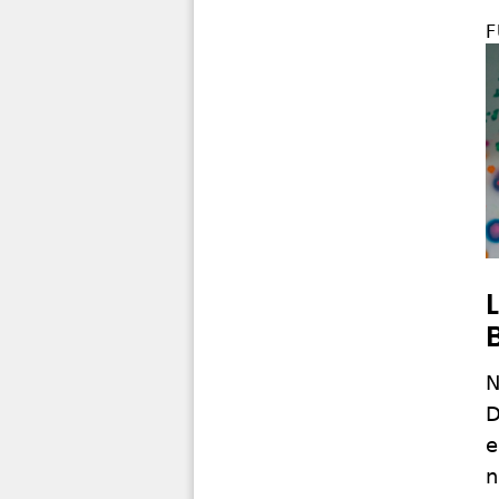
F
N
D
e
n