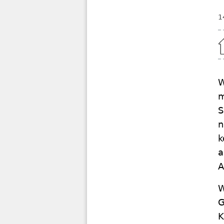
1
Home
m
S
n
k
a
A
W
G
K