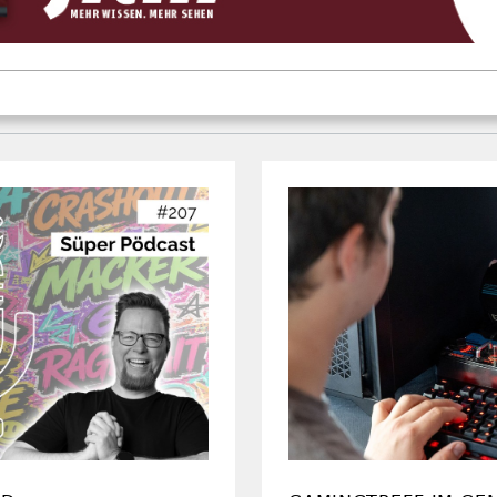
RD
GAMINGTREFF IM GE
ber die
So verbindet 
Jugendarbeit
Zocken