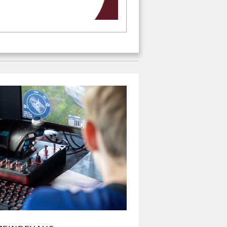
MEINDEHAUS
kirchliche
 Teenies beim