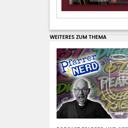
PODCAST PFARRER UND NE
Vom Jugendwort ü
Odyssee zum CSD