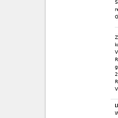
S
r
G
Z
k
V
R
g
2
R
V
W