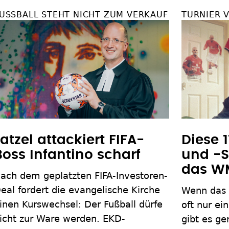
USSBALL STEHT NICHT ZUM VERKAUF
TURNIER V
Latzel attackiert FIFA-
Diese 
Boss Infantino scharf
und -S
das W
ach dem geplatzten FIFA-Investoren-
eal fordert die evangelische Kirche
Wenn das g
inen Kurswechsel: Der Fußball dürfe
oft nur ei
icht zur Ware werden. EKD-
gibt es g