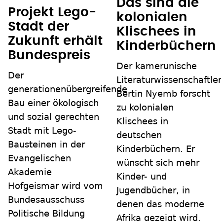
Das sind die
Projekt Lego-
kolonialen
Stadt der
Klischees in
Zukunft erhält
Kinderbüchern
Bundespreis
Der kamerunische
Der
Literaturwissenschaftle
generationenübergreifende
Bertin Nyemb forscht
Bau einer ökologisch
zu kolonialen
und sozial gerechten
Klischees in
Stadt mit Lego-
deutschen
Bausteinen in der
Kinderbüchern. Er
Evangelischen
wünscht sich mehr
Akademie
Kinder- und
Hofgeismar wird vom
Jugendbücher, in
Bundesausschuss
denen das moderne
Politische Bildung
Afrika gezeigt wird.