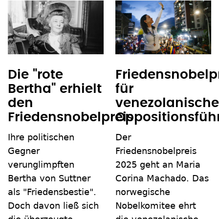
Die "rote
Friedensnobelp
Bertha" erhielt
für
den
venezolanische
Friedensnobelpreis
Oppositionsfüh
Ihre politischen
Der
Gegner
Friedensnobelpreis
verunglimpften
2025 geht an Maria
Bertha von Suttner
Corina Machado. Das
als "Friedensbestie".
norwegische
Doch davon ließ sich
Nobelkomitee ehrt