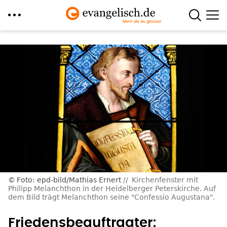
Direkt
zum
Inhalt
Foto: epd-bild/Mathias Ernert
Kirchenfenster mit
Philipp Melanchthon in der Heidelberger Peterskirche. Auf
dem Bild trägt Melanchthon seine "Confessio Augustana".
Friedensbeauftragter: