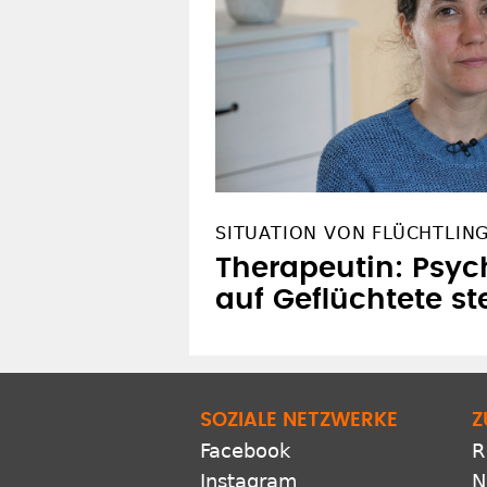
SITUATION VON FLÜCHTLIN
Therapeutin: Psyc
auf Geflüchtete st
SOZIALE NETZWERKE
Z
Facebook
R
Instagram
N