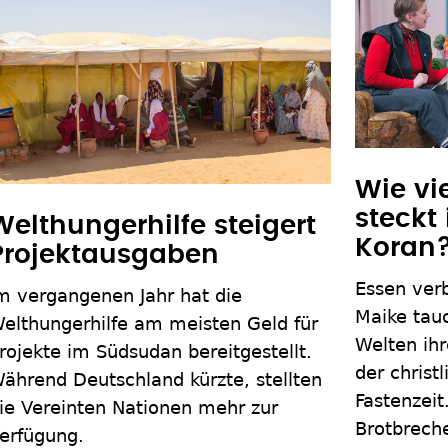
Wie vi
steckt 
Welthungerhilfe steigert
Koran
Projektausgaben
Essen ver
m vergangenen Jahr hat die
Maike tauc
elthungerhilfe am meisten Geld für
Welten ihr
rojekte im Südsudan bereitgestellt.
der christ
ährend Deutschland kürzte, stellten
Fastenzeit
ie Vereinten Nationen mehr zur
Brotbrech
erfügung.