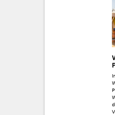
I
W
P
W
d
V