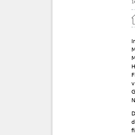
1
Home
I
M
M
H
F
v
G
N
D
d
f