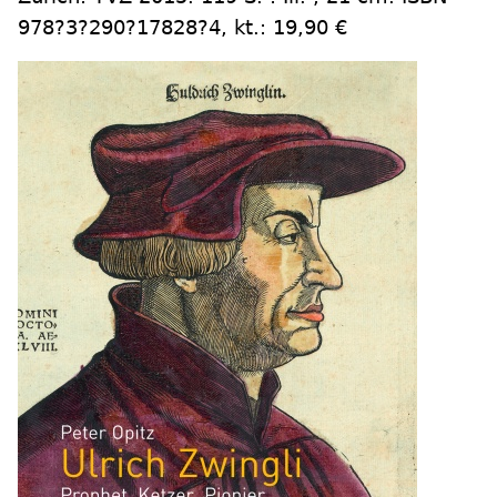
978?3?290?17828?4, kt.: 19,90 €