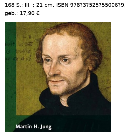
168 S.: Ill. ; 21 cm. ISBN 978?3?525?55006?9,
geb.: 17,90 €