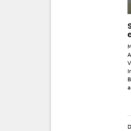
M
A
V
I
B
a
D