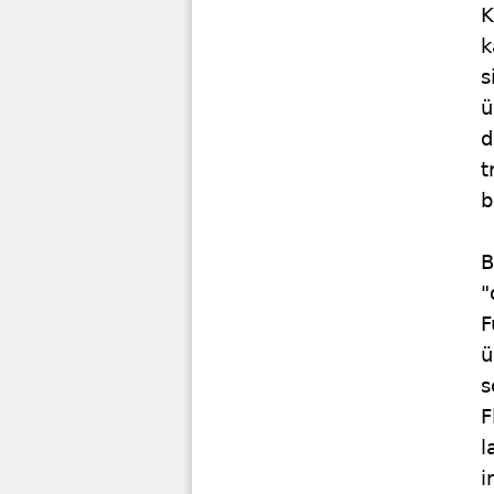
K
k
s
ü
d
t
b
B
"
F
ü
s
F
l
i