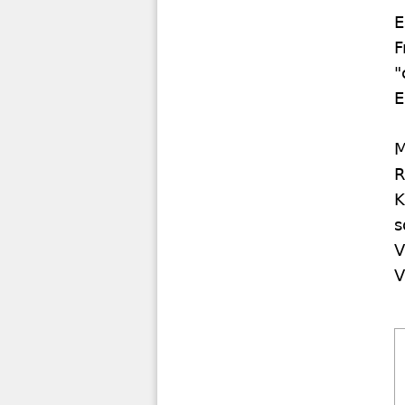
E
F
"
E
M
R
K
s
V
V