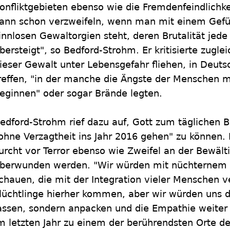
onfliktgebieten ebenso wie die Fremdenfeindlichk
ann schon verzweifeln, wenn man mit einem Gef
innlosen Gewaltorgien steht, deren Brutalität jede 
bersteigt", so Bedford-Strohm. Er kritisierte zugle
ieser Gewalt unter Lebensgefahr fliehen, in Deutsc
reffen, "in der manche die Ängste der Menschen 
eginnen" oder sogar Brände legten.
edford-Strohm rief dazu auf, Gott zum täglichen 
ohne Verzagtheit ins Jahr 2016 gehen" zu können.
urcht vor Terror ebenso wie Zweifel an der Bewälti
berwunden werden. "Wir würden mit nüchternem B
chauen, die mit der Integration vieler Menschen v
lüchtlinge hierher kommen, aber wir würden uns 
assen, sondern anpacken und die Empathie weiter 
m letzten Jahr zu einem der berührendsten Orte d