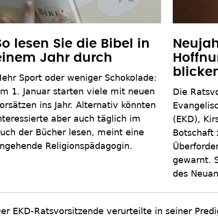
So lesen Sie die Bibel in
Neujah
einem Jahr durch
Hoffnu
blicke
ehr Sport oder weniger Schokolade:
m 1. Januar starten viele mit neuen
Die Ratsv
orsätzen ins Jahr. Alternativ könnten
Evangelis
nteressierte aber auch täglich im
(EKD), Kir
uch der Bücher lesen, meint eine
Botschaft
ngehende Religionspädagogin.
Überforder
gewarnt. 
des Neuan
er EKD-Ratsvorsitzende verurteilte in seiner Predi