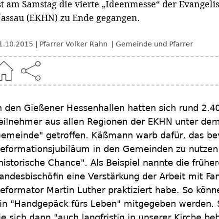
st am Samstag die vierte „Ideenmesse“ der Evangeli
assau (EKHN) zu Ende gegangen.
1.10.2015
Pfarrer Volker Rahn
Gemeinde und Pfarrer
n den Gießener Hessenhallen hatten sich rund 2.4
eilnehmer aus allen Regionen der EKHN unter dem
emeinde" getroffen. Käßmann warb dafür, das b
eformationsjubiläum in den Gemeinden zu nutzen 
historische Chance". Als Beispiel nannte die früh
andesbischöfin eine Verstärkung der Arbeit mit Fam
eformator Martin Luther praktiziert habe. So kön
in "Handgepäck fürs Leben" mitgegeben werden. S
ie sich dann "auch langfristig in unserer Kirche b