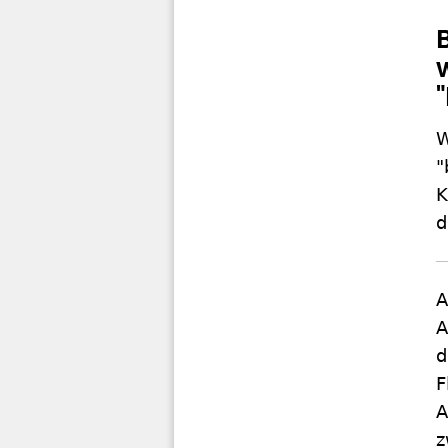
W
"
K
d
A
A
d
F
A
z