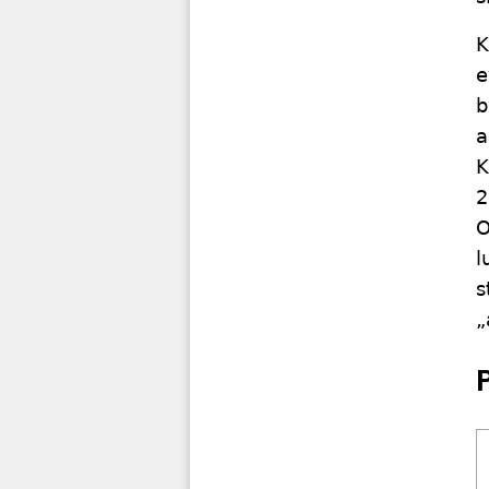
K
e
b
a
K
2
O
l
s
„