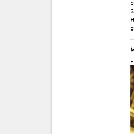
o
S
H
g
M
F