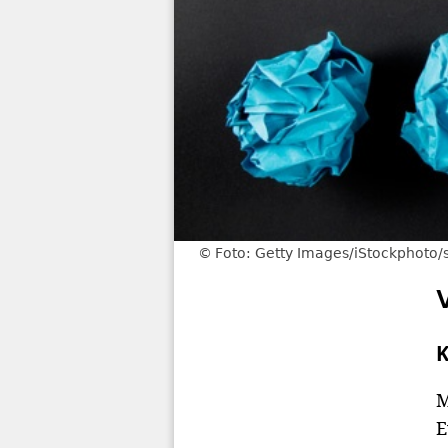
Foto: Getty Images/iStockphoto/s
K
M
E