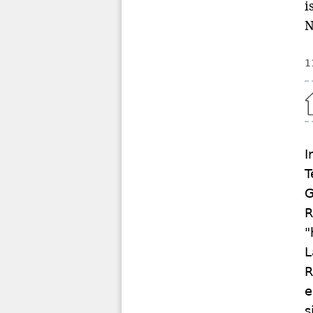
i
N
1
Home
I
T
G
R
"
L
R
e
s