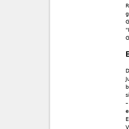
R
g
G
"
G
D
J
b
s
–
e
E
V