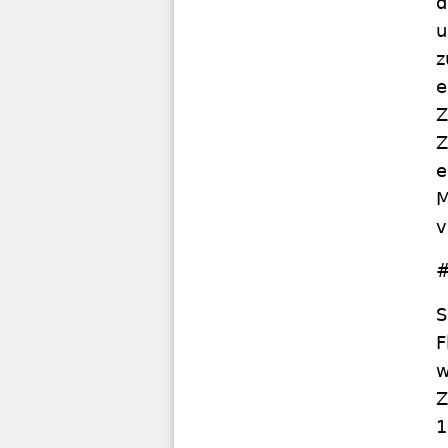
d
u
z
e
Z
Z
e
M
v
#
S
F
w
Z
1