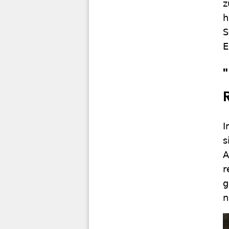
z
h
S
E
I
s
A
r
g
n