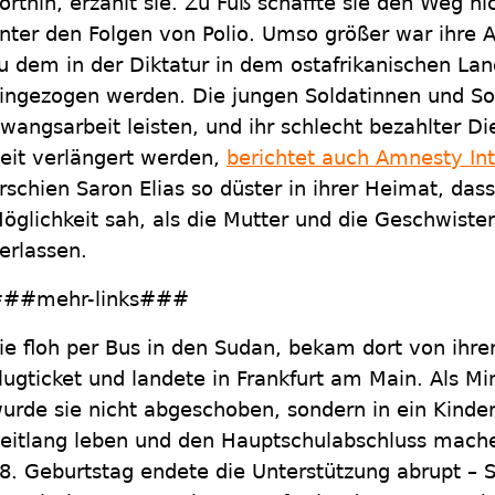
orthin, erzählt sie. Zu Fuß schaffte sie den Weg ni
nter den Folgen von Polio. Umso größer war ihre A
u dem in der Diktatur in dem ostafrikanischen Lan
ingezogen werden. Die jungen Soldatinnen und S
wangsarbeit leisten, und ihr schlecht bezahlter 
eit verlängert werden,
berichtet auch Amnesty Int
rschien Saron Elias so düster in ihrer Heimat, das
öglichkeit sah, als die Mutter und die Geschwist
erlassen.
##mehr-links###
ie floh per Bus in den Sudan, bekam dort von ihrer
lugticket und landete in Frankfurt am Main. Als M
urde sie nicht abgeschoben, sondern in ein Kinde
eitlang leben und den Hauptschulabschluss mach
8. Geburtstag endete die Unterstützung abrupt – S