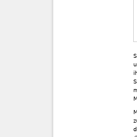
S
u
i
S
m
M
M
z
d