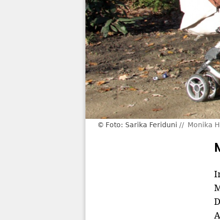
Foto: Sarika Feriduni
Monika Ho
I
M
D
A