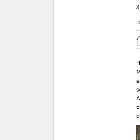
g
2
Home
"
M
e
s
A
d
d