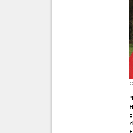
"
H
g
r
E