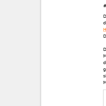
#
D
d
H
D
D
M
d
g
s
M