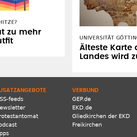
HITZE?
ät zu mehr
UNIVERSITÄT GÖTTI
tfit
Älteste Karte 
Landes wird 
USATZANGEBOTE
VERBUND
SS-feeds
GEP.de
ewsletter
EKD.de
rotestantomat
Gliedkirchen der EKD
odcast
Freikirchen
pps