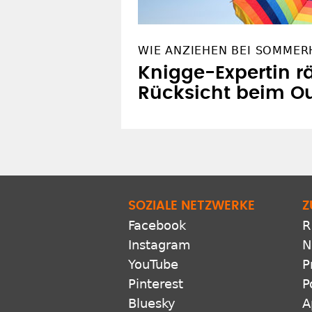
WIE ANZIEHEN BEI SOMMER
Knigge-Expertin r
Rücksicht beim Ou
SOZIALE NETZWERKE
Z
Facebook
R
Instagram
N
YouTube
P
Pinterest
P
Bluesky
A