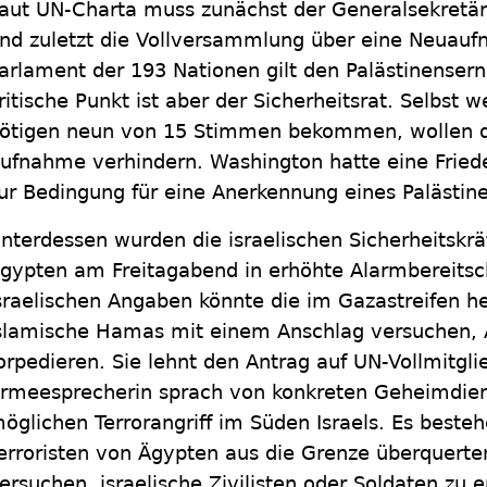
aut UN-Charta muss zunächst der Generalsekretär,
nd zuletzt die Vollversammlung über eine Neuau
arlament der 193 Nationen gilt den Palästinensern 
ritische Punkt ist aber der Sicherheitsrat. Selbst 
ötigen neun von 15 Stimmen bekommen, wollen d
ufnahme verhindern. Washington hatte eine Fried
ur Bedingung für eine Anerkennung eines Palästin
nterdessen wurden die israelischen Sicherheitskrä
gypten am Freitagabend in erhöhte Alarmbereitsch
sraelischen Angaben könnte die im Gazastreifen he
slamische Hamas mit einem Anschlag versuchen, A
orpedieren. Sie lehnt den Antrag auf UN-Vollmitgli
rmeesprecherin sprach von konkreten Geheimdien
öglichen Terrorangriff im Süden Israels. Es besteh
erroristen von Ägypten aus die Grenze überquerte
ersuchen, israelische Zivilisten oder Soldaten zu