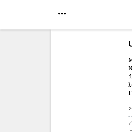
Direkt
zum
Inhalt
M
N
d
b
F
2
Home