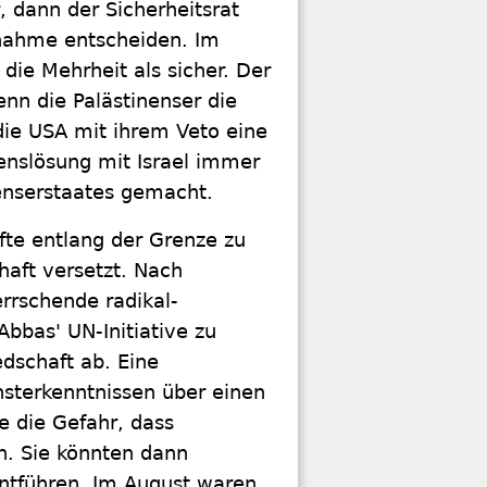
 dann der Sicherheitsrat
fnahme entscheiden. Im
die Mehrheit als sicher. Der
wenn die Palästinenser die
ie USA mit ihrem Veto eine
enslösung mit Israel immer
enserstaates gemacht.
fte entlang der Grenze zu
aft versetzt. Nach
rrschende radikal-
bbas' UN-Initiative zu
edschaft ab. Eine
sterkenntnissen über einen
e die Gefahr, dass
n. Sie könnten dann
 entführen. Im August waren