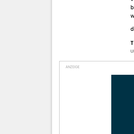
b
w
d
U