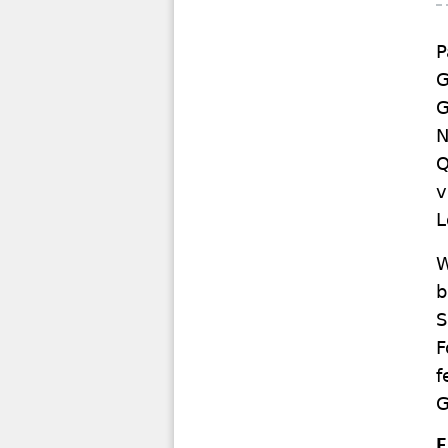
P
G
G
N
Q
v
L
W
b
S
F
f
G
E