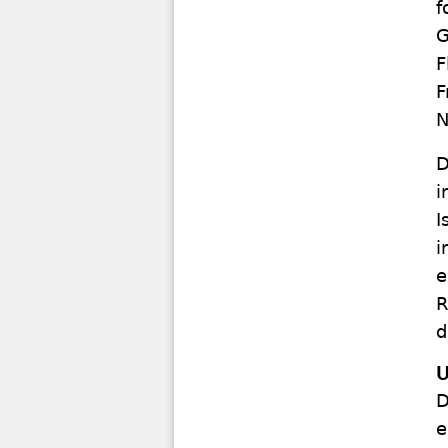
f
G
F
F
N
D
i
I
i
e
R
d
U
D
e