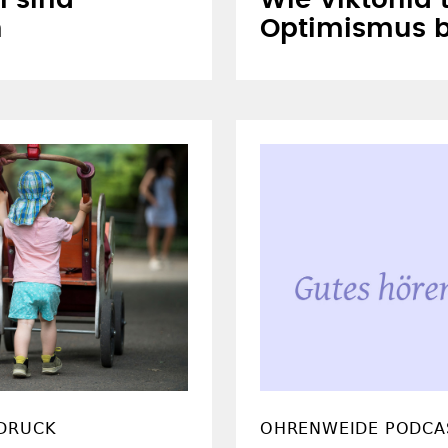
n sind
Wie Viktoriia 
n
Optimismus 
 DRUCK
OHRENWEIDE PODCA