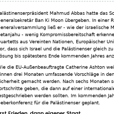
alästinenserpräsident Mahmud Abbas hatte das Sc
eneralsekretär Ban Ki Moon übergeben. In einer R
eneralversammlung ließ er - wie der israelische M
etanjahu - wenig Kompromissbereitschaft erkenne
uartetts aus Vereinten Nationen, Europäischer Un
or, dass sich Israel und die Palästinenser gleich z
ösung bis spätestens Ende kommenden Jahres anz
ie die EU-Außenbeauftragte Catherine Ashton weit
innen drei Monaten umfassende Vorschläge in de
icherheit gemacht werden. Nach sechs Monaten so
ortschritte geben, die dann auf einer internationa
estgeschrieben werden sollten. Im kommenden Jah
eberkonferenz für die Palästinenser geplant.
rst Frieden, dann eigener Staat