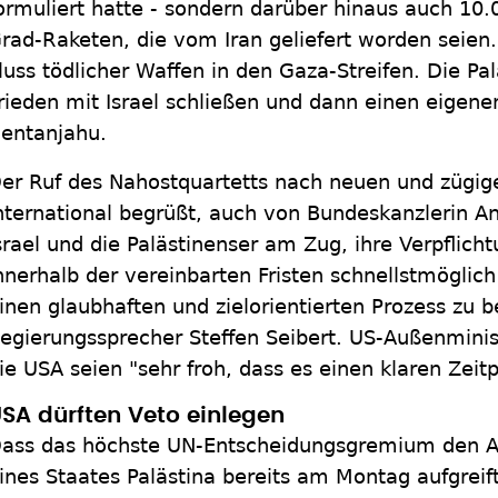
ormuliert hatte - sondern darüber hinaus auch 1
rad-Raketen, die vom Iran geliefert worden seien
luss tödlicher Waffen in den Gaza-Streifen. Die Pal
rieden mit Israel schließen und dann einen eige
entanjahu.
er Ruf des Nahostquartetts nach neuen und zügi
nternational begrüßt, auch von Bundeskanzlerin An
srael und die Palästinenser am Zug, ihre Verpflic
nnerhalb der vereinbarten Fristen schnellstmöglic
inen glaubhaften und zielorientierten Prozess zu 
egierungssprecher Steffen Seibert. US-Außenminist
ie USA seien "sehr froh, dass es einen klaren Zeitp
SA dürften Veto einlegen
ass das höchste UN-Entscheidungsgremium den An
ines Staates Palästina bereits am Montag aufgreift