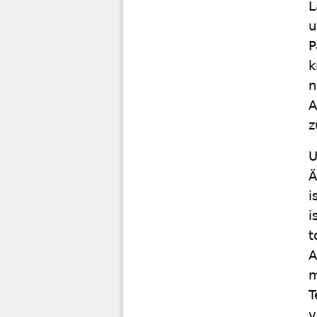
L
u
P
k
n
A
z
U
Ä
i
i
t
A
m
T
v