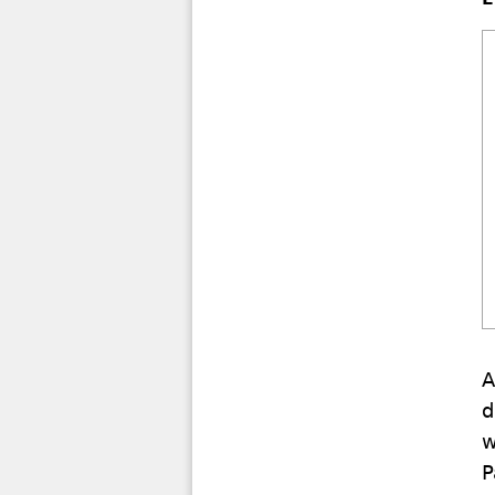
A
d
w
P