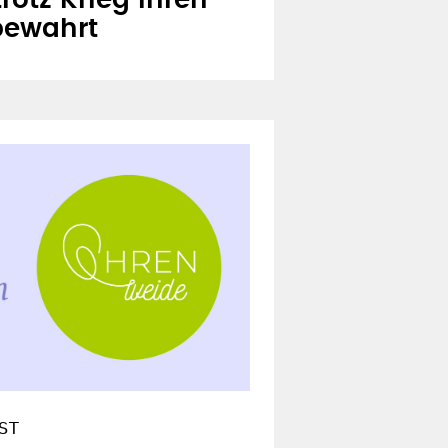
trotz Krieg ihren
bewahrt
ST