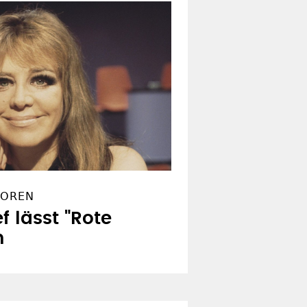
BOREN
f lässt "Rote
n