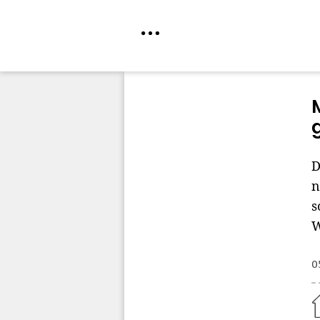
Direkt
zum
Inhalt
D
n
s
W
0
Home