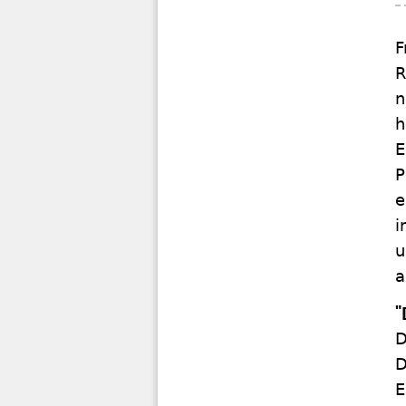
F
R
n
h
E
P
e
i
u
a
"
D
D
E