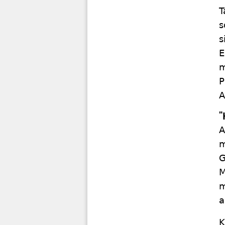
T
s
s
E
m
P
A
"
A
m
G
M
m
a
K