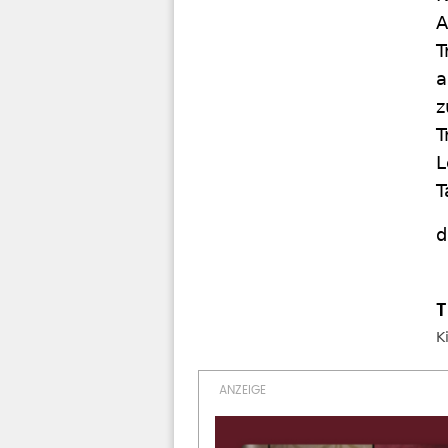
A
T
a
z
T
L
T
d
K