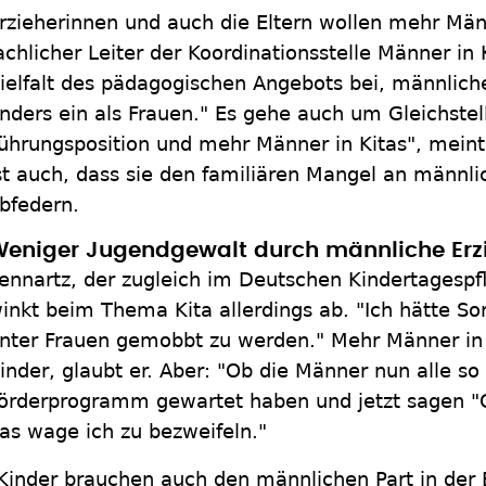
rzieherinnen und auch die Eltern wollen mehr Männ
achlicher Leiter der Koordinationsstelle Männer in
ielfalt des pädagogischen Angebots bei, männliche
nders ein als Frauen." Es gehe auch um Gleichstel
ührungsposition und mehr Männer in Kitas", mein
st auch, dass sie den familiären Mangel an männl
bfedern.
eniger Jugendgewalt durch männliche Erz
ennartz, der zugleich im Deutschen Kindertagespfl
inkt beim Thema Kita allerdings ab. "Ich hätte So
nter Frauen gemobbt zu werden." Mehr Männer in K
inder, glaubt er. Aber: "Ob die Männer nun alle so 
örderprogramm gewartet haben und jetzt sagen "Oh
as wage ich zu bezweifeln."
Kinder brauchen auch den männlichen Part in der 