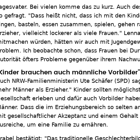
agesvater. Bei vielen komme das zu kurz. Auch de
o gefragt. "Dass heißt nicht, dass ich mit den Kind
ingen, basteln, essen zusammen, spielen, gehen rau
rzieher, vielleicht lockerer als viele Frauen." Le
itmachen würden, hätten wir auch mit Jugendgewa
roblem. Ich beobachte schon, dass Frauen bei Dur
utorität öfters Probleme gegenüber ihrem Nachw
Kinder brauchen auch männliche Vorbilder"
uch NRW-Familienministerin Ute Schäfer (SPD) sag
ehr Männer als Erzieher." Kinder sollten möglichst
esellschaft erleben und dafür auch Vorbilder hab
änner. Dass die im Erziehungsbereich so selten a
it gesellschaftlicher Akzeptanz und einem Gehalt
usreiche, um eine Familie zu ernähren.
rabel bestätigt: "Das traditionelle Geschlechterbi