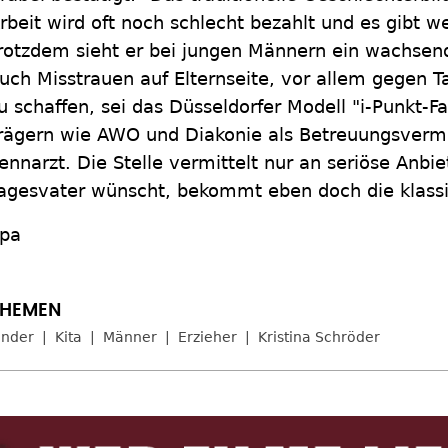
rbeit wird oft noch schlecht bezahlt und es gibt we
rotzdem sieht er bei jungen Männern ein wachsend
uch Misstrauen auf Elternseite, vor allem gegen T
u schaffen, sei das Düsseldorfer Modell "i-Punkt-
rägern wie AWO und Diakonie als Betreuungsvermitt
ennarzt. Die Stelle vermittelt nur an seriöse Anbi
agesvater wünscht, bekommt eben doch die klass
pa
inder
Kita
Männer
Erzieher
Kristina Schröder