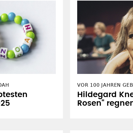
OAH
VOR 100 JAHREN GE
btesten
Hildegard Kne
025
Rosen" regne