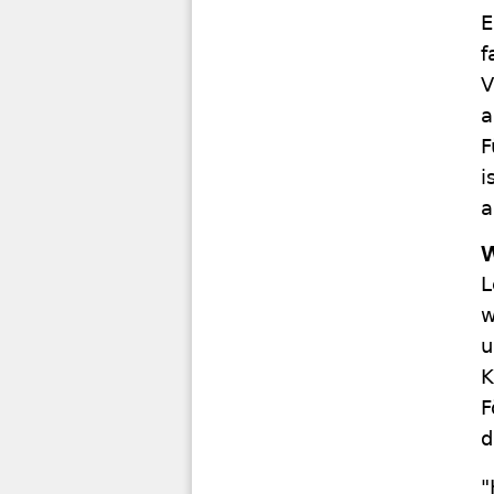
E
f
V
a
F
i
a
W
L
w
u
K
F
d
"