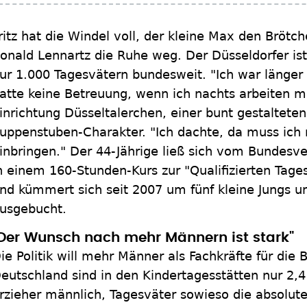
ritz hat die Windel voll, der kleine Max den Brötc
onald Lennartz die Ruhe weg. Der Düsseldorfer ist
ur 1.000 Tagesvätern bundesweit. "Ich war länger 
atte keine Betreuung, wenn ich nachts arbeiten mus
inrichtung Düsseltalerchen, einer bunt gestaltet
uppenstuben-Charakter. "Ich dachte, da muss ich
inbringen." Der 44-Jährige ließ sich vom Bundesv
n einem 160-Stunden-Kurs zur "Qualifizierten Tage
nd kümmert sich seit 2007 um fünf kleine Jungs u
usgebucht.
Der Wunsch nach mehr Männern ist stark"
ie Politik will mehr Männer als Fachkräfte für die 
eutschland sind in den Kindertagesstätten nur 2,4
rzieher männlich, Tagesväter sowieso die absolu