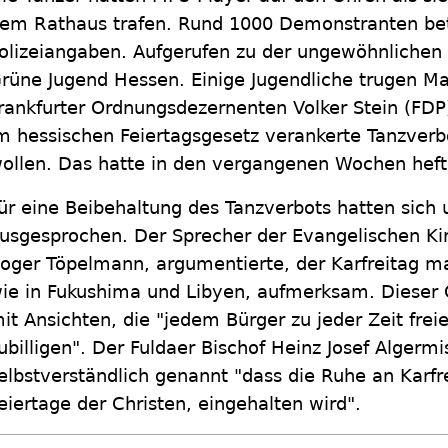
em Rathaus trafen. Rund 1000 Demonstranten bete
olizeiangaben. Aufgerufen zu der ungewöhnlichen 
rüne Jugend Hessen. Einige Jugendliche trugen M
rankfurter Ordnungsdezernenten Volker Stein (FDP)
m hessischen Feiertagsgesetz verankerte Tanzverb
ollen. Das hatte in den vergangenen Wochen hefti
ür eine Beibehaltung des Tanzverbots hatten sich
usgesprochen. Der Sprecher der Evangelischen Ki
oger Töpelmann, argumentierte, der Karfreitag ma
ie in Fukushima und Libyen, aufmerksam. Dieser 
it Ansichten, die "jedem Bürger zu jeder Zeit frei
ubilligen". Der Fuldaer Bischof Heinz Josef Algermi
elbstverständlich genannt "dass die Ruhe an Karfr
eiertage der Christen, eingehalten wird".