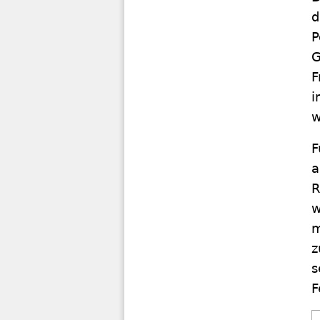
d
P
G
F
i
w
F
a
R
w
m
z
s
F