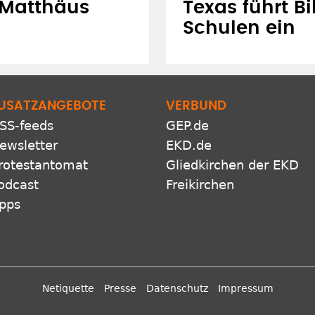
 (Matthäus
Texas führt Bi
Schulen ein
USATZANGEBOTE
VERBUND
SS-feeds
GEP.de
ewsletter
EKD.de
rotestantomat
Gliedkirchen der EKD
odcast
Freikirchen
pps
Netiquette
Presse
Datenschutz
Impressum