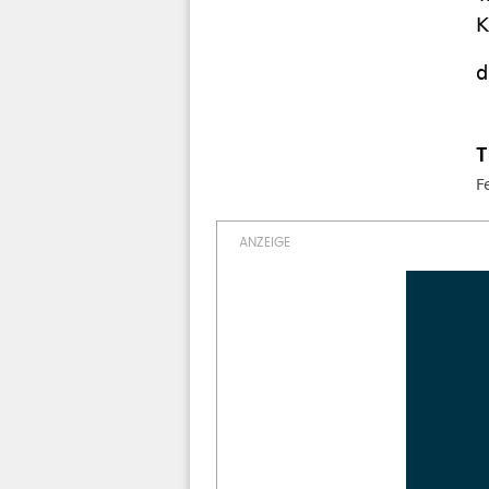
K
d
F